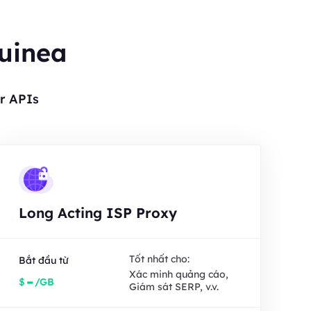
Guinea
r APIs
Long Acting ISP Proxy
Tốt nhất cho:
Bắt đầu từ
Xác minh quảng cáo,
-
$
/GB
Giám sát SERP, v.v.