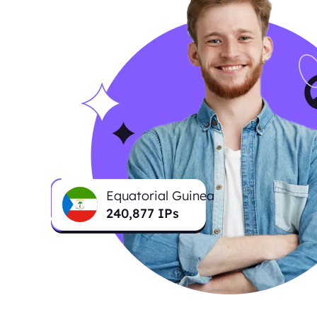
Equatorial Guinea
240,877
IPs