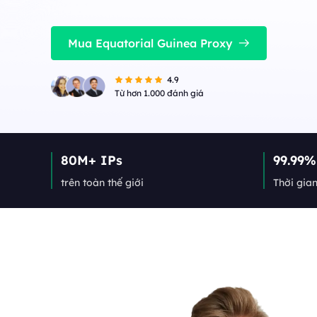
ổn định, đồng thời cao.
Long Acting ISP 
Long Acting ISP Proxies
New
Kết hợp các lợi thế củ
Mua Equatorial Guinea Proxy
cư để sử dụng linh hoạ
Kết hợp các lợi thế của trung tâm dữ liệu và 
cư để sử dụng linh hoạt và lâu bền.
4.9
Từ hơn 1.000 đánh giá
80M+ IPs
99.99%
trên toàn thế giới
Thời gia