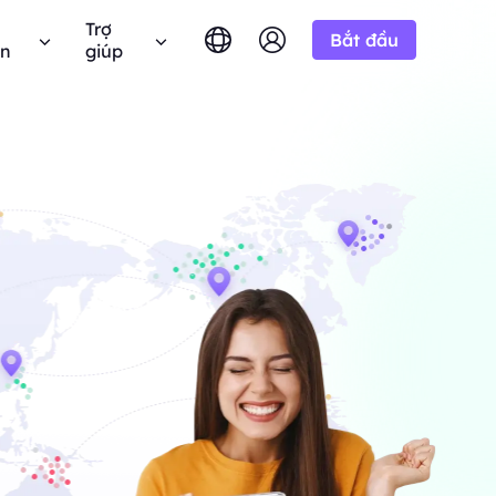
Trợ
Bắt đầu
ên
giúp
English
简体中文
português
Tiếng Việt
âu hỏi thường gặp
Google
10% Không giới
BẮT ĐẦU TỪ
hử miễn phí
hạn
Bing
 câu hỏi? Duyệt qua danh sách FAQ và nhận câu
-/1K kết quả
Русский
Indonesia
ả lời ngay lập tức.
n miền.
h liên minh BestProxy và kiếm
DuckDuckGo
हिंदी
Deutsch
Yandex
ng dẫn người dùng
HOT
BẮT ĐẦU TỪ
Youtube
a
theo hướng dẫn từng bước của chúng tôi để cấu
 thực từ
-/1K kết quả
 và tích hợp proxy của bạn.
Amazon
át triển doanh nghiệp của
 giá độc quyền
Facebook
 Công khai
New
Instagram
BẮT ĐẦU TỪ
 YouTube với
hóa quyền kiểm soát hoàn toàn và tự động hóa
Dùng thử miễn
$-/GB
ộng.
p của chúng
dịch vụ proxy của bạn
phí
 để hợp tác doanh nghiệp tốt
n hệ với chúng tôi
Hỗ trợ
 đãi tuyệt vời.
 tìm kiếm giải pháp cao cấp được tùy chỉnh
biệt cho nhu cầu của bạn?