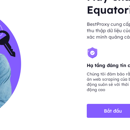
Equator
BestProxy cung cấp
thu thập dữ liệu củ
xác minh quảng cá
Hạ tầng đáng tin 
Chúng tôi đảm bảo rằ
án web scraping của 
động suôn sẻ với thời
động cao
Bắt đầu