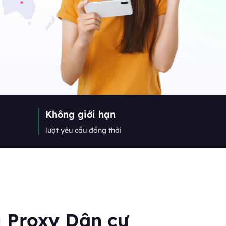
nhất về web crawler, proxy và
Canada
0
IPs
Germany
0
IPs
Không giới hạn
Japan
lượt yêu cầu đồng thời
0
IPs
+200Thêm
>Tất cả các vị trí
 Proxy Dân cư