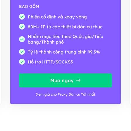
BAO GỒM
Phiên cố định và xoay vòng
80M+ IP từ các thiết bị dân cư thực
Nhắm mục tiêu theo Quốc gia/Tiểu
bang/Thành phố
Tỷ lệ thành công trung bình 99,5%
Hỗ trợ HTTP/SOCKS5
Mua ngay
Xem giá cho Proxy Dân cư Tốt nhất