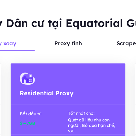
 Dân cư tại Equatorial 
y xoay
Proxy tĩnh
Scrape
Residential Proxy
Tốt nhất cho:
Bắt đầu từ
Quét dữ liệu như con
-
$
/GB
người, Bỏ qua hạn chế,
v.v.