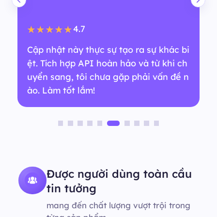
4.7
★★★★★
Cập nhật này thực sự tạo ra sự khác bi
ệt. Tích hợp API hoàn hảo và từ khi ch
uyển sang, tôi chưa gặp phải vấn đề n
ào. Làm tốt lắm!
Được người dùng toàn cầu
tin tưởng
mang đến chất lượng vượt trội trong