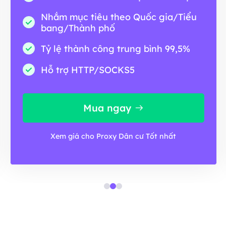
Nhắm mục tiêu theo Quốc gia/Tiểu
bang/Thành phố
Tỷ lệ thành công trung bình 99,5%
Hỗ trợ HTTP/SOCKS5
Mua ngay
Xem giá cho Proxy Dân cư Tốt nhất