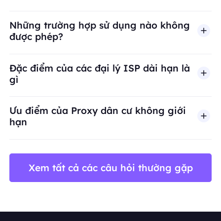
Những trường hợp sử dụng nào không
được phép?
BestProxy không hỗ trợ gian lận, spam, tương tác
Đặc điểm của các đại lý ISP dài hạn là
gì
Ưu điểm của Proxy dân cư không giới
hạn
Xem tất cả các câu hỏi thường gặp