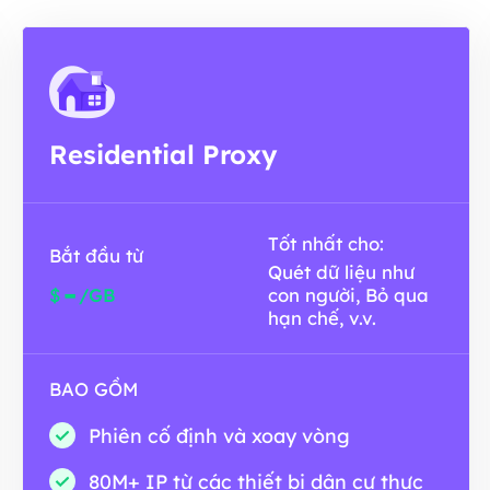
Residential Proxy
Tốt nhất cho:
Bắt đầu từ
Quét dữ liệu như
-
$
/GB
con người, Bỏ qua
hạn chế, v.v.
BAO GỒM
Phiên cố định và xoay vòng
80M+ IP từ các thiết bị dân cư thực