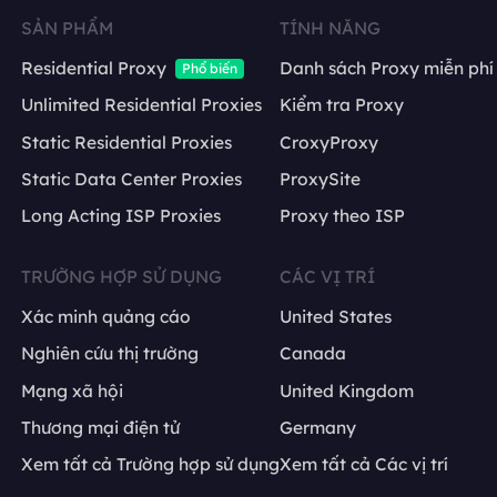
SẢN PHẨM
TÍNH NĂNG
Residential Proxy
Danh sách Proxy miễn phí
Phổ biến
Unlimited Residential Proxies
Kiểm tra Proxy
Static Residential Proxies
CroxyProxy
Static Data Center Proxies
ProxySite
Long Acting ISP Proxies
Proxy theo ISP
TRƯỜNG HỢP SỬ DỤNG
CÁC VỊ TRÍ
Xác minh quảng cáo
United States
Nghiên cứu thị trường
Canada
Mạng xã hội
United Kingdom
Thương mại điện tử
Germany
Xem tất cả Trường hợp sử dụng
Xem tất cả Các vị trí