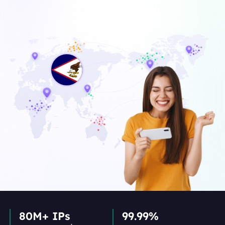
80M+ IPs
99.99%