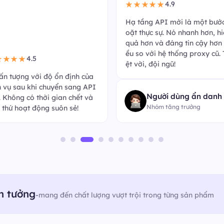
4.9
★★★★★
Hạ tầng API mới là một bướ
oặt thực sự. Nó nhanh hơn, h
quả hơn và đáng tin cậy hơn 
ều so với hệ thống proxy cũ. 
4.5
★★★★
ệt vời, đội ngũ!
 ấn tượng với độ ổn định của
h vụ sau khi chuyển sang API
Người dùng ẩn danh
k. Không có thời gian chết và
Nhóm tăng trưởng
 thứ hoạt động suôn sẻ!
n tưởng
-
mang đến chất lượng vượt trội trong từng sản phẩm