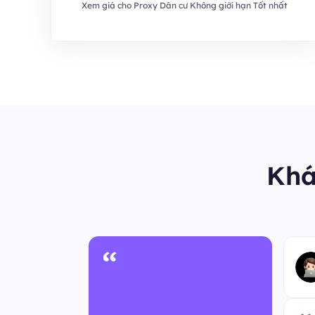
Xem giá cho Proxy Dân cư Không giới hạn Tốt nhất
Khá
“
 ẩn danh
m