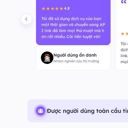
“
4.8
★★★★★
Tôi đã sử dụng dịch vụ của bạn
một thời gian và chuyển sang AP
I link đã làm mọi thứ mượt mà h
★
ơn rất nhiều. Cải tiến tuyệt vời!
mới nhanh đến
Tôi
ẻ phản hồi nh
dịc
Người dùng ẩn danh
. Tuyệt vời v
lin
Nhóm nghiên cứu thị trường
mọi
Được người dùng toàn cầu ti