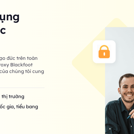
dụng
ác
ạo đức trên toàn
roxy Blackfoot
của chúng tôi cung
n thị trường
ốc gia, tiểu bang