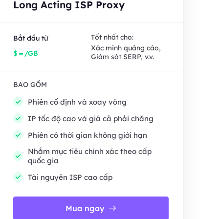
Long Acting ISP Proxy
Tốt nhất cho:
Bắt đầu từ
Xác minh quảng cáo,
-
$
/GB
Giám sát SERP, v.v.
BAO GỒM
Phiên cố định và xoay vòng
IP tốc độ cao và giá cả phải chăng
Phiên có thời gian không giới hạn
Nhắm mục tiêu chính xác theo cấp
quốc gia
Tài nguyên ISP cao cấp
Mua ngay