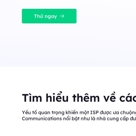
ổn định, đồng thời cao.
Long Acting ISP 
Long Acting ISP Proxies
New
Kết hợp các lợi thế củ
Thử ngay
cư để sử dụng linh hoạ
Kết hợp các lợi thế của trung tâm dữ liệu và 
cư để sử dụng linh hoạt và lâu bền.
Tìm hiểu thêm về cá
Yếu tố quan trọng khiến một ISP được ưa chuộng 
Communications nổi bật như là nhà cung cấp đư