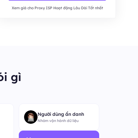
Xem giá cho Proxy ISP Hoạt động Lâu Dài Tốt nhất
i gì
“
Người dùng ẩn danh
Nhóm vận hành dữ liệu