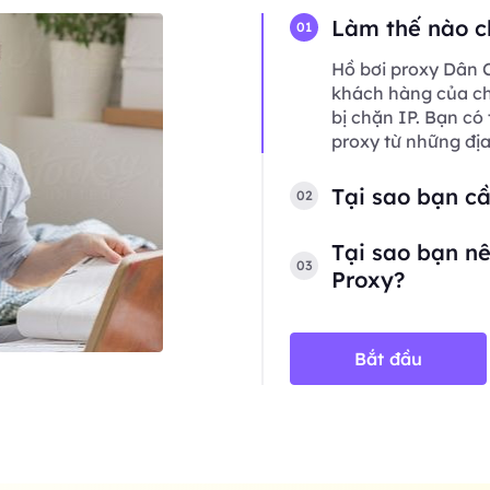
Làm thế nào c
01
Hồ bơi proxy Dân C
khách hàng của chú
bị chặn IP. Bạn có
proxy từ những đị
Tại sao bạn c
02
Tại sao bạn nê
03
Proxy?
Bắt đầu