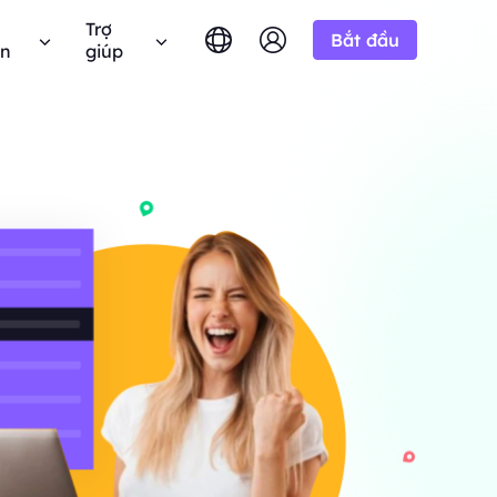
Trợ
Bắt đầu
ên
giúp
English
简体中文
português
Tiếng Việt
âu hỏi thường gặp
Google
10% Không giới
BẮT ĐẦU TỪ
hử miễn phí
hạn
Bing
 câu hỏi? Duyệt qua danh sách FAQ và nhận câu
-/1K kết quả
Русский
Indonesia
ả lời ngay lập tức.
n miền.
h liên minh BestProxy và kiếm
DuckDuckGo
हिंदी
Deutsch
Yandex
ng dẫn người dùng
HOT
BẮT ĐẦU TỪ
Youtube
a
theo hướng dẫn từng bước của chúng tôi để cấu
 thực từ
-/1K kết quả
 và tích hợp proxy của bạn.
Amazon
át triển doanh nghiệp của
 giá độc quyền
Facebook
 Công khai
New
Instagram
BẮT ĐẦU TỪ
 YouTube với
hóa quyền kiểm soát hoàn toàn và tự động hóa
Dùng thử miễn
$-/GB
ộng.
p của chúng
dịch vụ proxy của bạn
phí
 để hợp tác doanh nghiệp tốt
n hệ với chúng tôi
Hỗ trợ
 đãi tuyệt vời.
 tìm kiếm giải pháp cao cấp được tùy chỉnh
biệt cho nhu cầu của bạn?