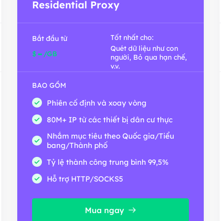
Residential Proxy
Tốt nhất cho:
Bắt đầu từ
Quét dữ liệu như con
-
$
/GB
người, Bỏ qua hạn chế,
v.v.
BAO GỒM
Phiên cố định và xoay vòng
80M+ IP từ các thiết bị dân cư thực
Nhắm mục tiêu theo Quốc gia/Tiểu
bang/Thành phố
Tỷ lệ thành công trung bình 99,5%
Hỗ trợ HTTP/SOCKS5
Mua ngay