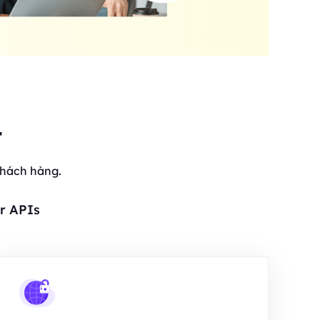
t
khách hàng.
r APIs