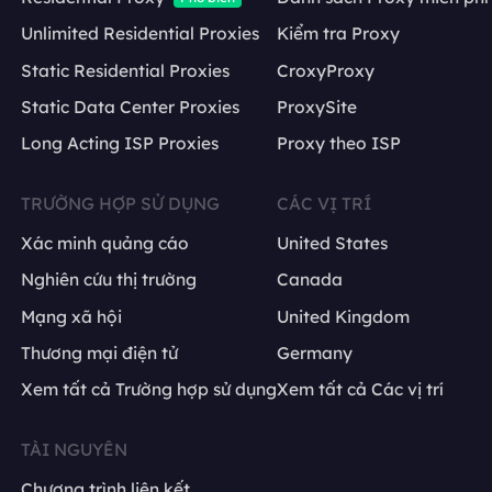
Unlimited Residential Proxies
Kiểm tra Proxy
Static Residential Proxies
CroxyProxy
Static Data Center Proxies
ProxySite
Long Acting ISP Proxies
Proxy theo ISP
TRƯỜNG HỢP SỬ DỤNG
CÁC VỊ TRÍ
Xác minh quảng cáo
United States
Nghiên cứu thị trường
Canada
Mạng xã hội
United Kingdom
Thương mại điện tử
Germany
Xem tất cả Trường hợp sử dụng
Xem tất cả Các vị trí
TÀI NGUYÊN
Chương trình liên kết