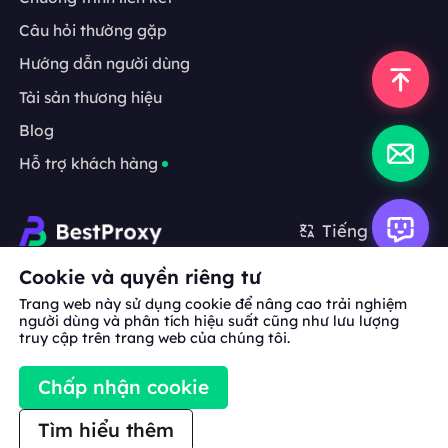
Câu hỏi thường gặp
Hướng dẫn người dùng
Tài sản thương hiệu
Blog
Hỗ trợ khách hàng
Tiếng Việt
Cookie và quyền riêng tư
Hợp tác:
michael.wang@bestproxy.com
Trang web này sử dụng cookie để nâng cao trải nghiệm
người dùng và phân tích hiệu suất cũng như lưu lượng
truy cập trên trang web của chúng tôi.
Về
Tài sản
Điều khoản
Chính sách
Chấp nhận cookie
chúng
thương hiệu
dịch vụ
bảo mật
tôi
Tìm hiểu thêm