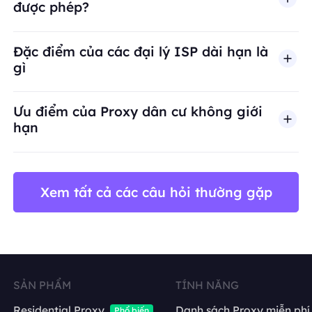
được phép?
BestProxy không hỗ trợ gian lận, spam, tương tác
Đặc điểm của các đại lý ISP dài hạn là
gì
Ưu điểm của Proxy dân cư không giới
hạn
Xem tất cả các câu hỏi thường gặp
SẢN PHẨM
TÍNH NĂNG
Residential Proxy
Danh sách Proxy miễn phí
Phổ biến