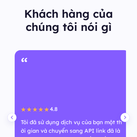
Khách hàng của
chúng tôi nói gì
“
4.8
★★★★★
Tôi đã sử dụng dịch vụ của bạn một th
ời gian và chuyển sang API link đã là