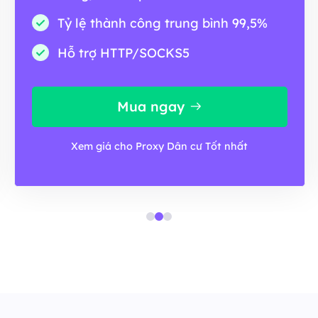
Tỷ lệ thành công trung bình 99,5%
Hỗ trợ HTTP/SOCKS5
Mua ngay
Xem giá cho Proxy Dân cư Tốt nhất