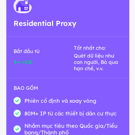
Residential Proxy
Tốt nhất cho:
Bắt đầu từ
Quét dữ liệu như
-
$
/GB
con người, Bỏ qua
hạn chế, v.v.
BAO GỒM
Phiên cố định và xoay vòng
80M+ IP từ các thiết bị dân cư thực
Nhắm mục tiêu theo Quốc gia/Tiểu
bang/Thành phố