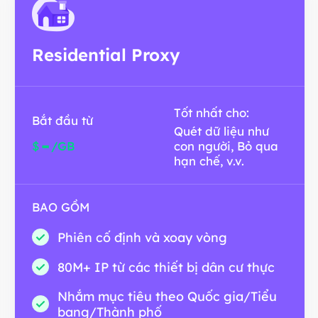
Residential Proxy
Tốt nhất cho:
Bắt đầu từ
Quét dữ liệu như
-
$
/GB
con người, Bỏ qua
hạn chế, v.v.
BAO GỒM
Phiên cố định và xoay vòng
80M+ IP từ các thiết bị dân cư thực
Nhắm mục tiêu theo Quốc gia/Tiểu
bang/Thành phố