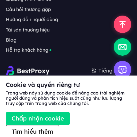
Câu hỏi thường gặp
Hướng dẫn người dùng
Tài sản thương hiệu
Blog
Hỗ trợ khách hàng
Tiếng Việt
Cookie và quyền riêng tư
Hợp tác:
michael.wang@bestproxy.com
Trang web này sử dụng cookie để nâng cao trải nghiệm
người dùng và phân tích hiệu suất cũng như lưu lượng
truy cập trên trang web của chúng tôi.
Về
Tài sản
Điều khoản
Chính sách
Chấp nhận cookie
chúng
thương hiệu
dịch vụ
bảo mật
tôi
Tìm hiểu thêm