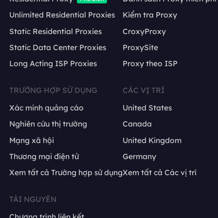
Unlimited Residential Proxies
Kiểm tra Proxy
Static Residential Proxies
CroxyProxy
Static Data Center Proxies
ProxySite
Long Acting ISP Proxies
Proxy theo ISP
TRƯỜNG HỢP SỬ DỤNG
CÁC VỊ TRÍ
Xác minh quảng cáo
United States
Nghiên cứu thị trường
Canada
Mạng xã hội
United Kingdom
Thương mại điện tử
Germany
Xem tất cả Trường hợp sử dụng
Xem tất cả Các vị trí
TÀI NGUYÊN
Chương trình liên kết