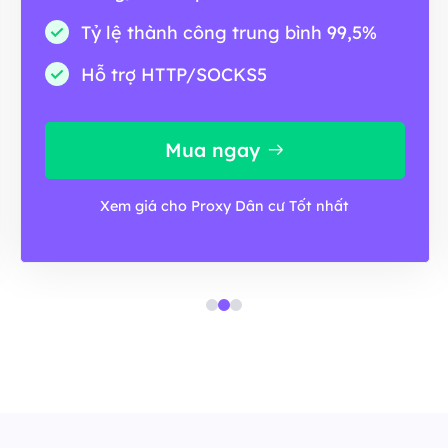
Tỷ lệ thành công trung bình 99,5%
Hỗ trợ HTTP/SOCKS5
Mua ngay
Xem giá cho Proxy Dân cư Tốt nhất