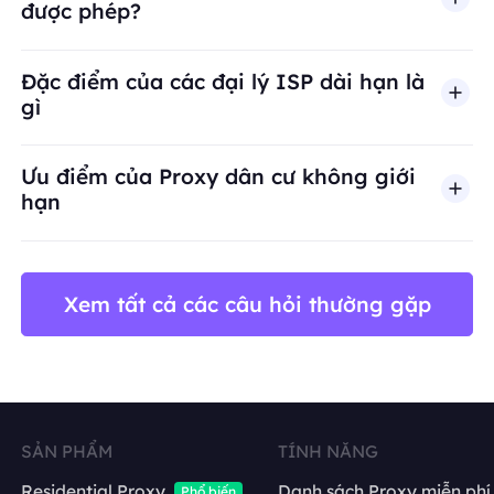
được phép?
BestProxy không hỗ trợ gian lận, spam, tương tác
Đặc điểm của các đại lý ISP dài hạn là
gì
Ưu điểm của Proxy dân cư không giới
hạn
Xem tất cả các câu hỏi thường gặp
SẢN PHẨM
TÍNH NĂNG
Residential Proxy
Danh sách Proxy miễn phí
Phổ biến