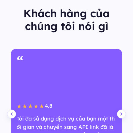
Khách hàng của
chúng tôi nói gì
“
4.8
★★★★★
Tôi đã sử dụng dịch vụ của bạn một th
ời gian và chuyển sang API link đã là