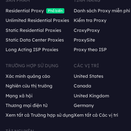
SẢN PHẨM
TÍNH NĂNG
Residential Proxy
Danh sách Proxy miễn phí
Phổ biến
Unlimited Residential Proxies
Kiểm tra Proxy
Static Residential Proxies
CroxyProxy
Static Data Center Proxies
ProxySite
Long Acting ISP Proxies
Proxy theo ISP
TRƯỜNG HỢP SỬ DỤNG
CÁC VỊ TRÍ
Xác minh quảng cáo
United States
Nghiên cứu thị trường
Canada
Mạng xã hội
United Kingdom
Thương mại điện tử
Germany
Xem tất cả Trường hợp sử dụng
Xem tất cả Các vị trí