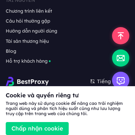
TÀI NGUYÊN
Chương trình liên kết
Câu hỏi thường gặp
Hướng dẫn người dùng
Tài sản thương hiệu
Blog
Hỗ trợ khách hàng
Tiếng Việt
Cookie và quyền riêng tư
Hợp tác:
michael.wang@bestproxy.com
Trang web này sử dụng cookie để nâng cao trải nghiệm
người dùng và phân tích hiệu suất cũng như lưu lượng
truy cập trên trang web của chúng tôi.
Về
Tài sản
Điều khoản
Chính sách
Chấp nhận cookie
chúng
thương hiệu
dịch vụ
bảo mật