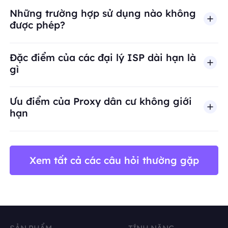
Những trường hợp sử dụng nào không
được phép?
BestProxy không hỗ trợ gian lận, spam, tương tác
Đặc điểm của các đại lý ISP dài hạn là
gì
Ưu điểm của Proxy dân cư không giới
hạn
Xem tất cả các câu hỏi thường gặp