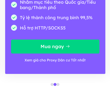
Nhắm mục tiêu theo Quốc gia/Tiểu
bang/Thành phố
Tỷ lệ thành công trung bình 99,5%
Hỗ trợ HTTP/SOCKS5
Mua ngay
Xem giá cho Proxy Dân cư Tốt nhất