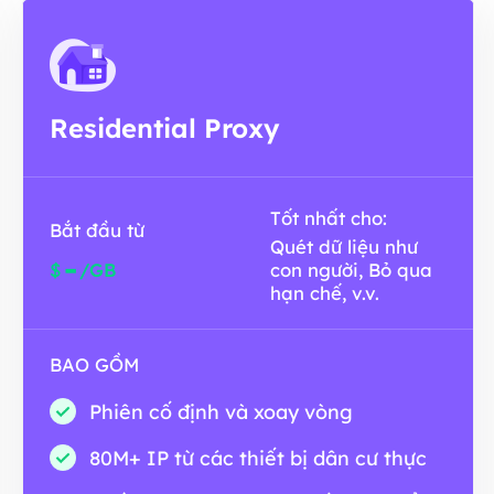
Residential Proxy
Tốt nhất cho:
Bắt đầu từ
Quét dữ liệu như
-
$
/GB
con người, Bỏ qua
hạn chế, v.v.
BAO GỒM
Phiên cố định và xoay vòng
80M+ IP từ các thiết bị dân cư thực