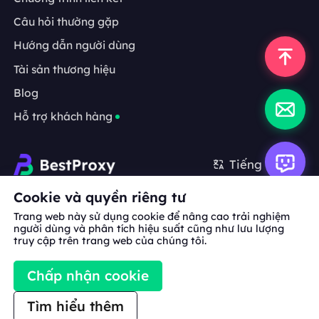
Câu hỏi thường gặp
Hướng dẫn người dùng
Tài sản thương hiệu
Blog
Hỗ trợ khách hàng
Tiếng Việt
Cookie và quyền riêng tư
Hợp tác:
michael.wang@bestproxy.com
Trang web này sử dụng cookie để nâng cao trải nghiệm
người dùng và phân tích hiệu suất cũng như lưu lượng
truy cập trên trang web của chúng tôi.
Về
Tài sản
Điều khoản
Chính sách
Chấp nhận cookie
chúng
thương hiệu
dịch vụ
bảo mật
tôi
Tìm hiểu thêm