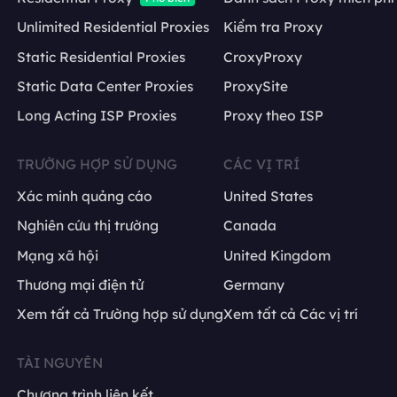
Unlimited Residential Proxies
Kiểm tra Proxy
Static Residential Proxies
CroxyProxy
Static Data Center Proxies
ProxySite
Long Acting ISP Proxies
Proxy theo ISP
TRƯỜNG HỢP SỬ DỤNG
CÁC VỊ TRÍ
Xác minh quảng cáo
United States
Nghiên cứu thị trường
Canada
Mạng xã hội
United Kingdom
Thương mại điện tử
Germany
Xem tất cả Trường hợp sử dụng
Xem tất cả Các vị trí
TÀI NGUYÊN
Chương trình liên kết