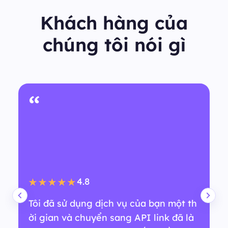
Khách hàng của
chúng tôi nói gì
“
4.8
★★★★★
Tôi đã sử dụng dịch vụ của bạn một th
ời gian và chuyển sang API link đã là