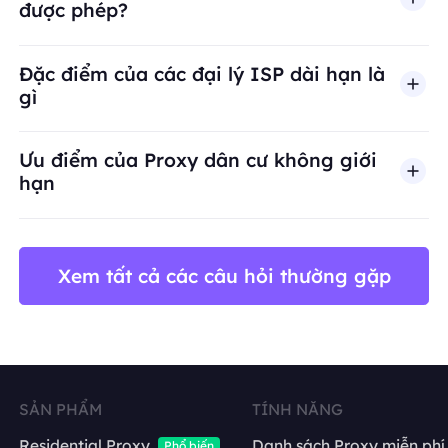
được phép?
BestProxy không hỗ trợ gian lận, spam, tương tác
Đặc điểm của các đại lý ISP dài hạn là
gì
Ưu điểm của Proxy dân cư không giới
hạn
Xem tất cả các câu hỏi thường gặp
SẢN PHẨM
TÍNH NĂNG
Residential Proxy
Danh sách Proxy miễn phí
Phổ biến