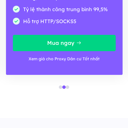
Tỷ lệ thành công trung bình 99,5%
Hỗ trợ HTTP/SOCKS5
Mua ngay
Xem giá cho Proxy Dân cư Tốt nhất