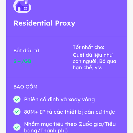
Residential Proxy
Tốt nhất cho:
Bắt đầu từ
Quét dữ liệu như
-
$
/GB
con người, Bỏ qua
hạn chế, v.v.
BAO GỒM
Phiên cố định và xoay vòng
80M+ IP từ các thiết bị dân cư thực
Nhắm mục tiêu theo Quốc gia/Tiểu
bang/Thành phố