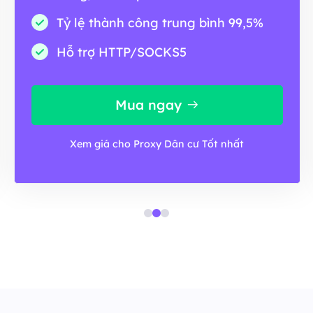
Tỷ lệ thành công trung bình 99,5%
Hỗ trợ HTTP/SOCKS5
Mua ngay
Xem giá cho Proxy Dân cư Tốt nhất