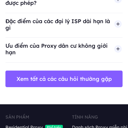
được phép?
BestProxy không hỗ trợ gian lận, spam, tương tác
Đặc điểm của các đại lý ISP dài hạn là
gì
Ưu điểm của Proxy dân cư không giới
hạn
Xem tất cả các câu hỏi thường gặp
SẢN PHẨM
TÍNH NĂNG
Residential Proxy
Danh sách Proxy miễn phí
Phổ biến