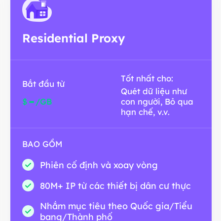
Residential Proxy
Tốt nhất cho:
Bắt đầu từ
Quét dữ liệu như
-
$
/GB
con người, Bỏ qua
hạn chế, v.v.
BAO GỒM
Phiên cố định và xoay vòng
80M+ IP từ các thiết bị dân cư thực
Nhắm mục tiêu theo Quốc gia/Tiểu
bang/Thành phố