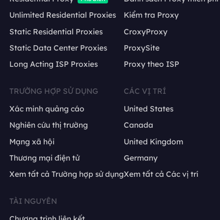
Unlimited Residential Proxies
Kiểm tra Proxy
Static Residential Proxies
CroxyProxy
Static Data Center Proxies
ProxySite
Long Acting ISP Proxies
Proxy theo ISP
TRƯỜNG HỢP SỬ DỤNG
CÁC VỊ TRÍ
Xác minh quảng cáo
United States
Nghiên cứu thị trường
Canada
Mạng xã hội
United Kingdom
Thương mại điện tử
Germany
Xem tất cả Trường hợp sử dụng
Xem tất cả Các vị trí
TÀI NGUYÊN
Chương trình liên kết