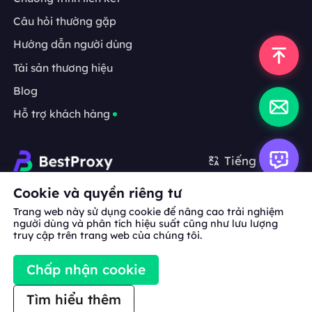
Câu hỏi thường gặp
Hướng dẫn người dùng
Tài sản thương hiệu
Blog
Hỗ trợ khách hàng
Tiếng Việt
Cookie và quyền riêng tư
Hợp tác:
michael.wang@bestproxy.com
Trang web này sử dụng cookie để nâng cao trải nghiệm
người dùng và phân tích hiệu suất cũng như lưu lượng
truy cập trên trang web của chúng tôi.
Về
Tài sản
Điều khoản
Chính sách
Chấp nhận cookie
chúng
thương hiệu
dịch vụ
bảo mật
tôi
Tìm hiểu thêm