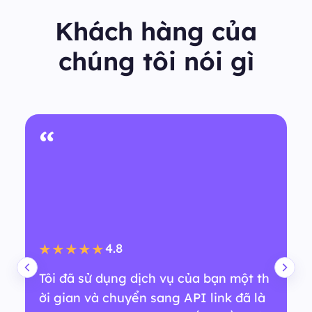
Khách hàng của
chúng tôi nói gì
“
4.8
★★★★★
Tôi đã sử dụng dịch vụ của bạn một th
ời gian và chuyển sang API link đã là