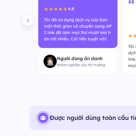
“
4.8
★★★★★
Tôi đã sử dụng dịch vụ của bạn
một thời gian và chuyển sang AP
I link đã làm mọi thứ mượt mà h
★
ơn rất nhiều. Cải tiến tuyệt vời!
mới nhanh đến
Tôi
ẻ phản hồi nh
dịc
Người dùng ẩn danh
. Tuyệt vời v
lin
Nhóm nghiên cứu thị trường
mọi
Được người dùng toàn cầu ti