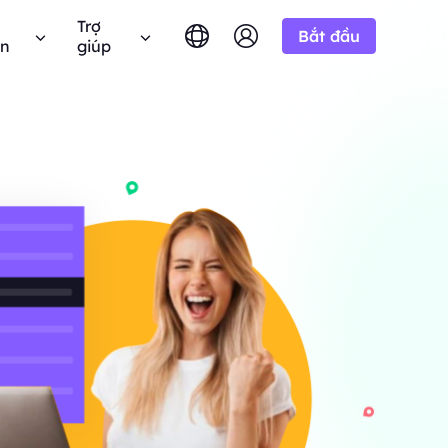
Trợ
Bắt đầu
ên
giúp
English
简体中文
português
Tiếng Việt
âu hỏi thường gặp
Google
10% Không giới
BẮT ĐẦU TỪ
hử miễn phí
hạn
Bing
 câu hỏi? Duyệt qua danh sách FAQ và nhận câu
-/1K kết quả
Русский
Indonesia
ả lời ngay lập tức.
n miền.
h liên minh BestProxy và kiếm
DuckDuckGo
हिंदी
Deutsch
Yandex
ng dẫn người dùng
HOT
BẮT ĐẦU TỪ
Youtube
a
theo hướng dẫn từng bước của chúng tôi để cấu
 thực từ
-/1K kết quả
 và tích hợp proxy của bạn.
Amazon
át triển doanh nghiệp của
 giá độc quyền
Facebook
 Công khai
New
Instagram
BẮT ĐẦU TỪ
 YouTube với
hóa quyền kiểm soát hoàn toàn và tự động hóa
Dùng thử miễn
$-/GB
ộng.
p của chúng
dịch vụ proxy của bạn
phí
 để hợp tác doanh nghiệp tốt
n hệ với chúng tôi
Hỗ trợ
 đãi tuyệt vời.
 tìm kiếm giải pháp cao cấp được tùy chỉnh
biệt cho nhu cầu của bạn?