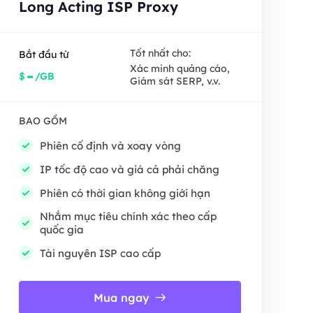
Long Acting ISP Proxy
Tốt nhất cho:
Bắt đầu từ
Xác minh quảng cáo,
-
$
/GB
Giám sát SERP, v.v.
BAO GỒM
Phiên cố định và xoay vòng
IP tốc độ cao và giá cả phải chăng
Phiên có thời gian không giới hạn
Nhắm mục tiêu chính xác theo cấp
quốc gia
Tài nguyên ISP cao cấp
Mua ngay