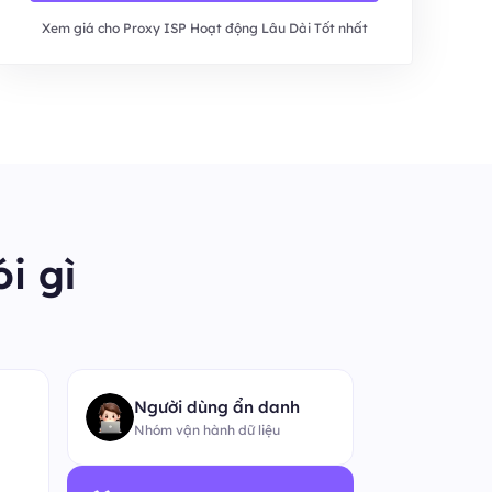
Xem giá cho Proxy ISP Hoạt động Lâu Dài Tốt nhất
i gì
“
Người dùng ẩn danh
Nhóm vận hành dữ liệu