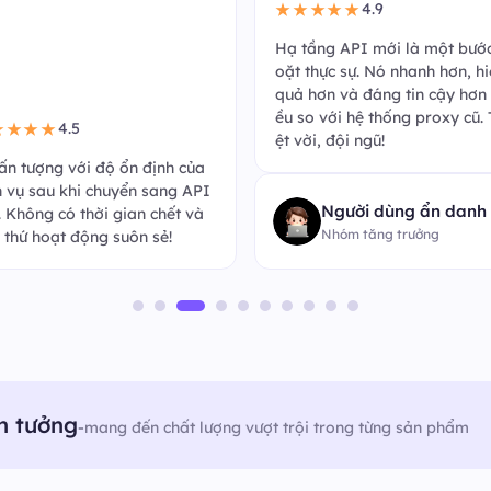
4.9
★★★★★
Hạ tầng API mới là một bướ
oặt thực sự. Nó nhanh hơn, h
quả hơn và đáng tin cậy hơn 
ều so với hệ thống proxy cũ. 
4.5
★★★★
ệt vời, đội ngũ!
 ấn tượng với độ ổn định của
h vụ sau khi chuyển sang API
Người dùng ẩn danh
k. Không có thời gian chết và
Nhóm tăng trưởng
 thứ hoạt động suôn sẻ!
n tưởng
-
mang đến chất lượng vượt trội trong từng sản phẩm