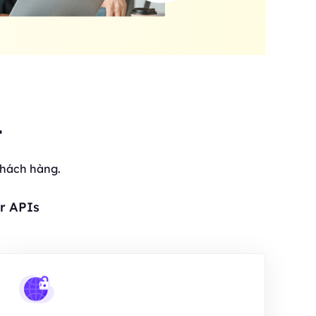
t
khách hàng.
r APIs