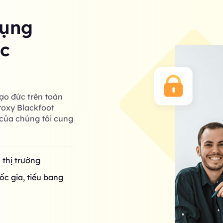
dụng
ác
ạo đức trên toàn
roxy Blackfoot
của chúng tôi cung
n thị trường
ốc gia, tiểu bang