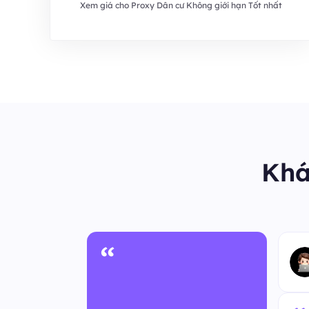
Xem giá cho Proxy Dân cư Không giới hạn Tốt nhất
Khá
“
 ẩn danh
m