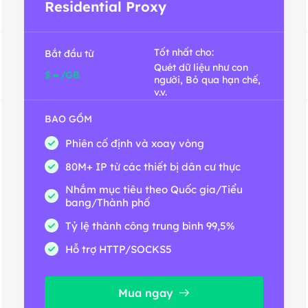
Residential Proxy
Tốt nhất cho:
Bắt đầu từ
Quét dữ liệu như con
-
$
/GB
người, Bỏ qua hạn chế,
v.v.
BAO GỒM
Phiên cố định và xoay vòng
80M+ IP từ các thiết bị dân cư thực
Nhắm mục tiêu theo Quốc gia/Tiểu
bang/Thành phố
Tỷ lệ thành công trung bình 99,5%
Hỗ trợ HTTP/SOCKS5
Mua ngay