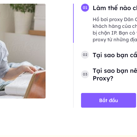
Làm thế nào c
01
Hồ bơi proxy Dân C
khách hàng của chú
bị chặn IP. Bạn có
proxy từ những đị
Tại sao bạn c
02
Tại sao bạn nê
03
Proxy?
Bắt đầu