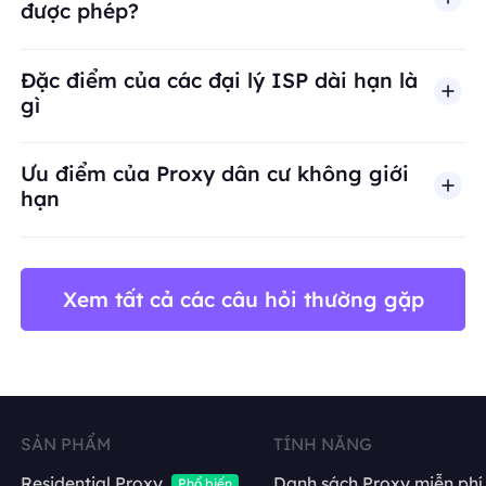
được phép?
BestProxy không hỗ trợ gian lận, spam, tương tác
Đặc điểm của các đại lý ISP dài hạn là
gì
Ưu điểm của Proxy dân cư không giới
hạn
Xem tất cả các câu hỏi thường gặp
SẢN PHẨM
TÍNH NĂNG
Residential Proxy
Danh sách Proxy miễn phí
Phổ biến