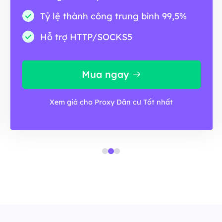
Tỷ lệ thành công trung bình 99,5%
Hỗ trợ HTTP/SOCKS5
Mua ngay
Xem giá cho Proxy Dân cư Tốt nhất