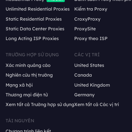
Unlimited Residential Proxies
Kiểm tra Proxy
Static Residential Proxies
CroxyProxy
Static Data Center Proxies
ProxySite
Long Acting ISP Proxies
Proxy theo ISP
TRƯỜNG HỢP SỬ DỤNG
CÁC VỊ TRÍ
Xác minh quảng cáo
United States
Nghiên cứu thị trường
Canada
Mạng xã hội
United Kingdom
Thương mại điện tử
Germany
Xem tất cả Trường hợp sử dụng
Xem tất cả Các vị trí
TÀI NGUYÊN
Chương trình liên kết