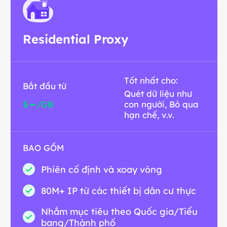
Residential Proxy
Tốt nhất cho:
Bắt đầu từ
Quét dữ liệu như
-
$
/GB
con người, Bỏ qua
hạn chế, v.v.
BAO GỒM
Phiên cố định và xoay vòng
80M+ IP từ các thiết bị dân cư thực
Nhắm mục tiêu theo Quốc gia/Tiểu
bang/Thành phố