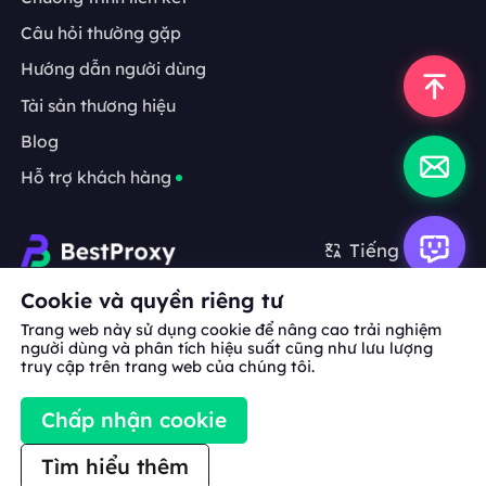
Câu hỏi thường gặp
Hướng dẫn người dùng
Tài sản thương hiệu
Blog
Hỗ trợ khách hàng
Tiếng Việt
Cookie và quyền riêng tư
Hợp tác:
michael.wang@bestproxy.com
Trang web này sử dụng cookie để nâng cao trải nghiệm
người dùng và phân tích hiệu suất cũng như lưu lượng
truy cập trên trang web của chúng tôi.
Về
Tài sản
Điều khoản
Chính sách
Chấp nhận cookie
chúng
thương hiệu
dịch vụ
bảo mật
tôi
Tìm hiểu thêm