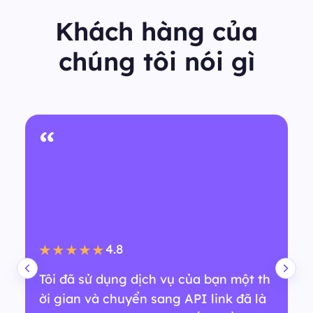
Khách hàng của
chúng tôi nói gì
“
4.8
★★★★★
Tôi đã sử dụng dịch vụ của bạn một th
ời gian và chuyển sang API link đã là