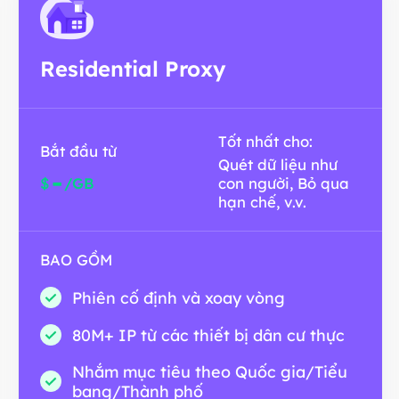
Residential Proxy
Tốt nhất cho:
Bắt đầu từ
Quét dữ liệu như
-
$
/GB
con người, Bỏ qua
hạn chế, v.v.
BAO GỒM
Phiên cố định và xoay vòng
80M+ IP từ các thiết bị dân cư thực
Nhắm mục tiêu theo Quốc gia/Tiểu
bang/Thành phố