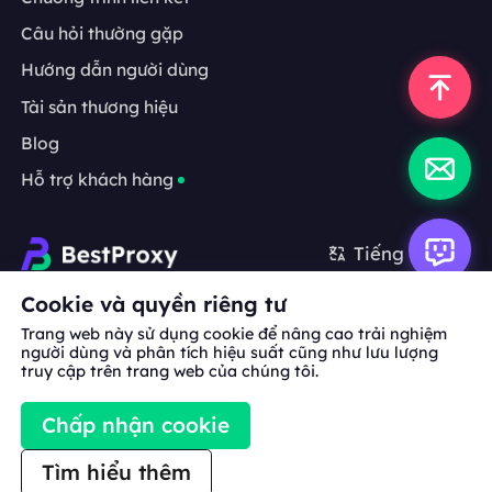
Câu hỏi thường gặp
Hướng dẫn người dùng
Tài sản thương hiệu
Blog
Hỗ trợ khách hàng
Tiếng Việt
Cookie và quyền riêng tư
Hợp tác:
michael.wang@bestproxy.com
Trang web này sử dụng cookie để nâng cao trải nghiệm
người dùng và phân tích hiệu suất cũng như lưu lượng
truy cập trên trang web của chúng tôi.
Về
Tài sản
Điều khoản
Chính sách
Chấp nhận cookie
chúng
thương hiệu
dịch vụ
bảo mật
tôi
Tìm hiểu thêm