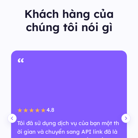
Khách hàng của
chúng tôi nói gì
“
4.8
★★★★★
Tôi đã sử dụng dịch vụ của bạn một th
ời gian và chuyển sang API link đã là