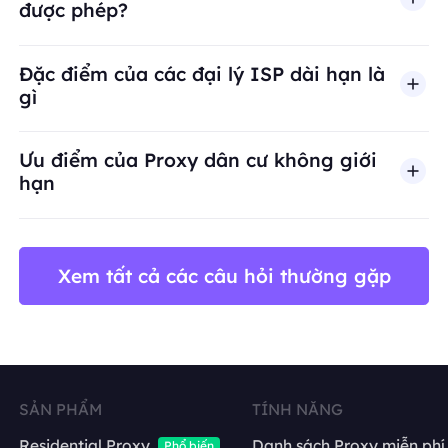
được phép?
BestProxy không hỗ trợ gian lận, spam, tương tác
Đặc điểm của các đại lý ISP dài hạn là
gì
Ưu điểm của Proxy dân cư không giới
hạn
Xem tất cả các câu hỏi thường gặp
SẢN PHẨM
TÍNH NĂNG
Residential Proxy
Danh sách Proxy miễn phí
Phổ biến