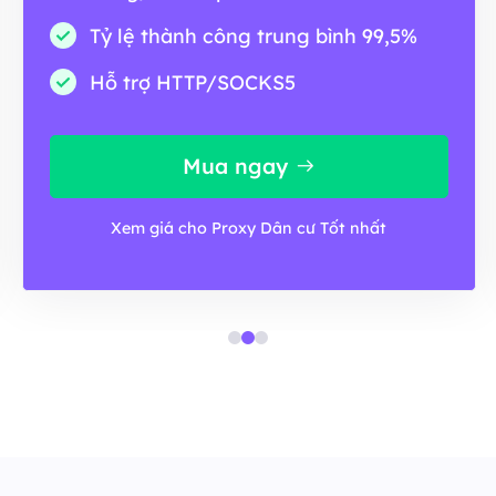
Tỷ lệ thành công trung bình 99,5%
Hỗ trợ HTTP/SOCKS5
Mua ngay
Xem giá cho Proxy Dân cư Tốt nhất