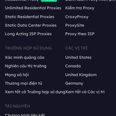
Unlimited Residential Proxies
Kiểm tra Proxy
Static Residential Proxies
CroxyProxy
Static Data Center Proxies
ProxySite
Long Acting ISP Proxies
Proxy theo ISP
TRƯỜNG HỢP SỬ DỤNG
CÁC VỊ TRÍ
Xác minh quảng cáo
United States
Nghiên cứu thị trường
Canada
Mạng xã hội
United Kingdom
Thương mại điện tử
Germany
Xem tất cả Trường hợp sử dụng
Xem tất cả Các vị trí
TÀI NGUYÊN
Chương trình liên kết