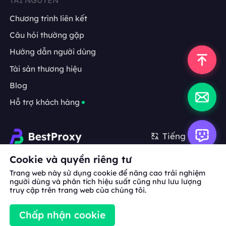
TÀI NGUYÊN
Chương trình liên kết
Câu hỏi thường gặp
Hướng dẫn người dùng
Tài sản thương hiệu
Blog
Hỗ trợ khách hàng
Tiếng Việt
Cookie và quyền riêng tư
Hợp tác:
michael.wang@bestproxy.com
Trang web này sử dụng cookie để nâng cao trải nghiệm
người dùng và phân tích hiệu suất cũng như lưu lượng
truy cập trên trang web của chúng tôi.
Về
Tài sản
Điều khoản
Chính sách
Chấp nhận cookie
chúng
thương hiệu
dịch vụ
bảo mật