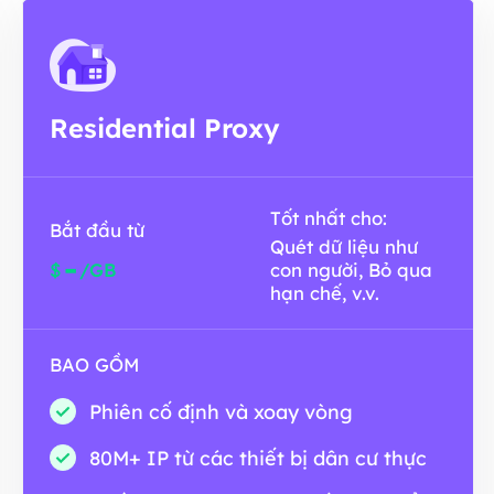
Residential Proxy
Tốt nhất cho:
Bắt đầu từ
Quét dữ liệu như
-
$
/GB
con người, Bỏ qua
hạn chế, v.v.
BAO GỒM
Phiên cố định và xoay vòng
80M+ IP từ các thiết bị dân cư thực