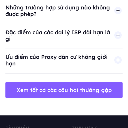
Những trường hợp sử dụng nào không
được phép?
BestProxy không hỗ trợ gian lận, spam, tương tác
Đặc điểm của các đại lý ISP dài hạn là
gì
Ưu điểm của Proxy dân cư không giới
hạn
Xem tất cả các câu hỏi thường gặp