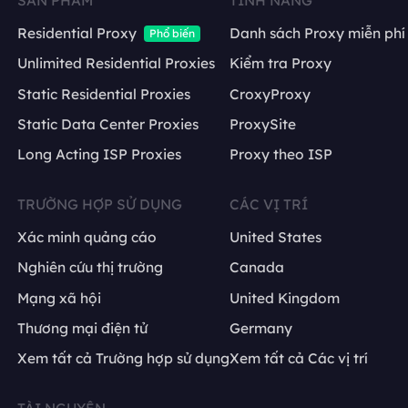
SẢN PHẨM
TÍNH NĂNG
Residential Proxy
Danh sách Proxy miễn phí
Phổ biến
Unlimited Residential Proxies
Kiểm tra Proxy
Static Residential Proxies
CroxyProxy
Static Data Center Proxies
ProxySite
Long Acting ISP Proxies
Proxy theo ISP
TRƯỜNG HỢP SỬ DỤNG
CÁC VỊ TRÍ
Xác minh quảng cáo
United States
Nghiên cứu thị trường
Canada
Mạng xã hội
United Kingdom
Thương mại điện tử
Germany
Xem tất cả Trường hợp sử dụng
Xem tất cả Các vị trí