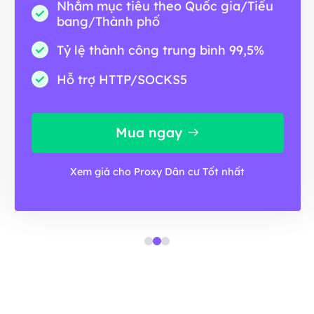
Nhắm mục tiêu theo Quốc gia/Tiểu
bang/Thành phố
Tỷ lệ thành công trung bình 99,5%
Hỗ trợ HTTP/SOCKS5
Mua ngay
Xem giá cho Proxy Dân cư Tốt nhất