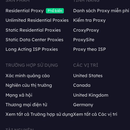
SẢN PHẨM
TÍNH NĂNG
Residential Proxy
Danh sách Proxy miễn phí
Phổ biến
Unlimited Residential Proxies
Kiểm tra Proxy
Static Residential Proxies
CroxyProxy
Static Data Center Proxies
ProxySite
Long Acting ISP Proxies
Proxy theo ISP
TRƯỜNG HỢP SỬ DỤNG
CÁC VỊ TRÍ
Xác minh quảng cáo
United States
Nghiên cứu thị trường
Canada
Mạng xã hội
United Kingdom
Thương mại điện tử
Germany
Xem tất cả Trường hợp sử dụng
Xem tất cả Các vị trí