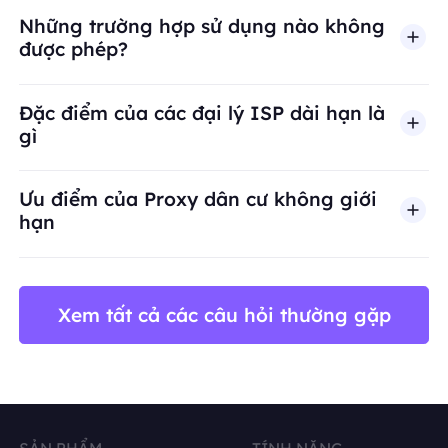
Những trường hợp sử dụng nào không
được phép?
BestProxy không hỗ trợ gian lận, spam, tương tác
Đặc điểm của các đại lý ISP dài hạn là
gì
Ưu điểm của Proxy dân cư không giới
hạn
Xem tất cả các câu hỏi thường gặp