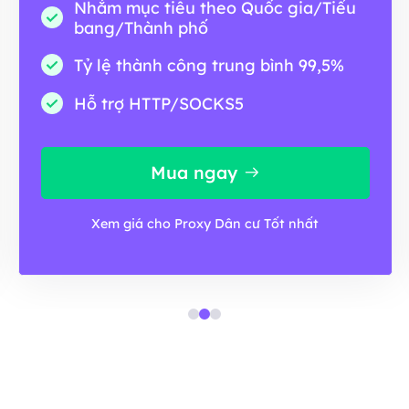
Nhắm mục tiêu theo Quốc gia/Tiểu
bang/Thành phố
Tỷ lệ thành công trung bình 99,5%
Hỗ trợ HTTP/SOCKS5
Mua ngay
Xem giá cho Proxy Dân cư Tốt nhất