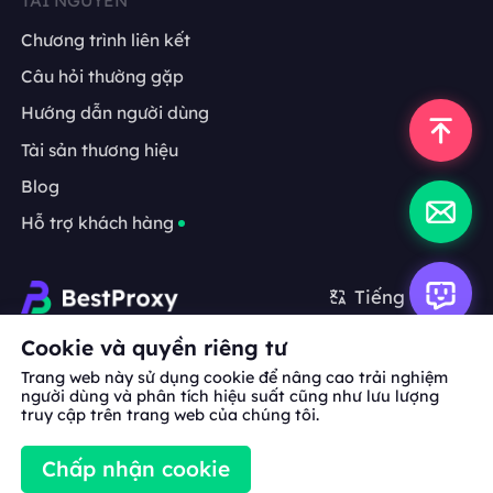
TÀI NGUYÊN
Chương trình liên kết
Câu hỏi thường gặp
Hướng dẫn người dùng
Tài sản thương hiệu
Blog
Hỗ trợ khách hàng
Tiếng Việt
Cookie và quyền riêng tư
Hợp tác:
michael.wang@bestproxy.com
Trang web này sử dụng cookie để nâng cao trải nghiệm
người dùng và phân tích hiệu suất cũng như lưu lượng
truy cập trên trang web của chúng tôi.
Về
Tài sản
Điều khoản
Chính sách
Chấp nhận cookie
chúng
thương hiệu
dịch vụ
bảo mật