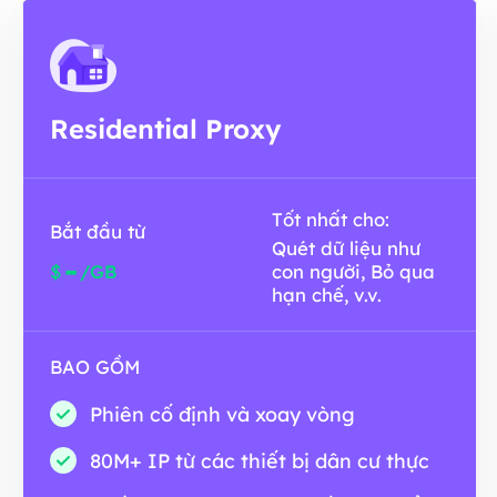
Residential Proxy
Tốt nhất cho:
Bắt đầu từ
Quét dữ liệu như
-
$
/GB
con người, Bỏ qua
hạn chế, v.v.
BAO GỒM
Phiên cố định và xoay vòng
80M+ IP từ các thiết bị dân cư thực