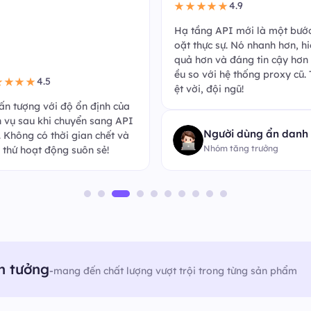
4.9
★★★★★
Hạ tầng API mới là một bướ
oặt thực sự. Nó nhanh hơn, h
quả hơn và đáng tin cậy hơn 
ều so với hệ thống proxy cũ. 
4.5
★★★★
ệt vời, đội ngũ!
 ấn tượng với độ ổn định của
h vụ sau khi chuyển sang API
Người dùng ẩn danh
k. Không có thời gian chết và
Nhóm tăng trưởng
 thứ hoạt động suôn sẻ!
n tưởng
-
mang đến chất lượng vượt trội trong từng sản phẩm