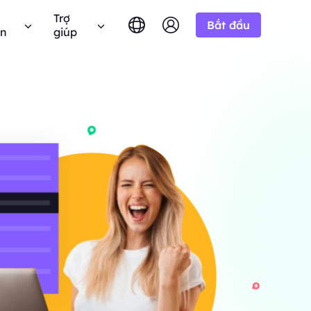
Trợ
Bắt đầu
ên
giúp
English
简体中文
português
Tiếng Việt
âu hỏi thường gặp
Google
10% Không giới
BẮT ĐẦU TỪ
hử miễn phí
hạn
Bing
 câu hỏi? Duyệt qua danh sách FAQ và nhận câu
-/1K kết quả
Русский
Indonesia
ả lời ngay lập tức.
n miền.
h liên minh BestProxy và kiếm
DuckDuckGo
हिंदी
Deutsch
Yandex
ng dẫn người dùng
HOT
BẮT ĐẦU TỪ
Youtube
a
theo hướng dẫn từng bước của chúng tôi để cấu
 thực từ
-/1K kết quả
 và tích hợp proxy của bạn.
Amazon
át triển doanh nghiệp của
 giá độc quyền
Facebook
 Công khai
New
Instagram
BẮT ĐẦU TỪ
 YouTube với
hóa quyền kiểm soát hoàn toàn và tự động hóa
Dùng thử miễn
$-/GB
ộng.
p của chúng
dịch vụ proxy của bạn
phí
 để hợp tác doanh nghiệp tốt
n hệ với chúng tôi
Hỗ trợ
 đãi tuyệt vời.
 tìm kiếm giải pháp cao cấp được tùy chỉnh
biệt cho nhu cầu của bạn?