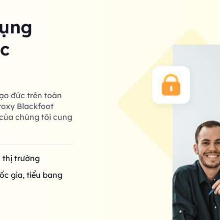
dụng
ác
ạo đức trên toàn
roxy Blackfoot
của chúng tôi cung
n thị trường
ốc gia, tiểu bang