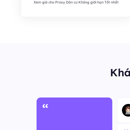
Xem giá cho Proxy Dân cư Không giới hạn Tốt nhất
Khá
“
 ẩn danh
m