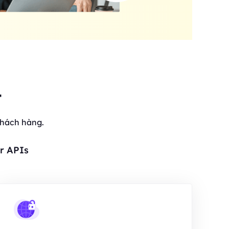
t
khách hàng.
r APIs