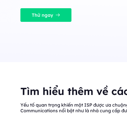
ổn định, đồng thời cao.
Long Acting ISP 
Long Acting ISP Proxies
New
Kết hợp các lợi thế củ
Thử ngay
cư để sử dụng linh hoạ
Kết hợp các lợi thế của trung tâm dữ liệu và 
cư để sử dụng linh hoạt và lâu bền.
Tìm hiểu thêm về cá
Yếu tố quan trọng khiến một ISP được ưa chuộng 
Communications nổi bật như là nhà cung cấp đư