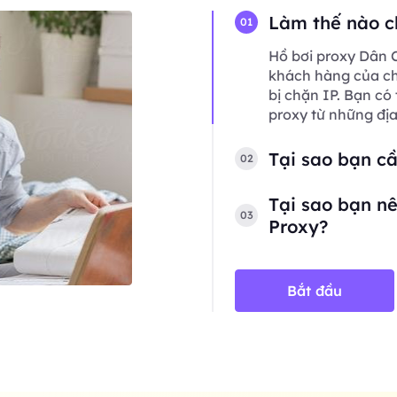
Làm thế nào c
01
Hồ bơi proxy Dân C
khách hàng của chú
bị chặn IP. Bạn có
proxy từ những đị
Tại sao bạn c
02
Tại sao bạn nê
03
Proxy?
Bắt đầu