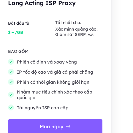
Long Acting ISP Proxy
Tốt nhất cho:
Bắt đầu từ
Xác minh quảng cáo,
-
$
/GB
Giám sát SERP, v.v.
BAO GỒM
Phiên cố định và xoay vòng
IP tốc độ cao và giá cả phải chăng
Phiên có thời gian không giới hạn
Nhắm mục tiêu chính xác theo cấp
quốc gia
Tài nguyên ISP cao cấp
Mua ngay