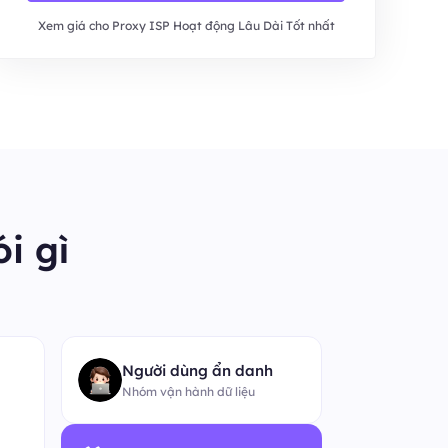
Xem giá cho Proxy ISP Hoạt động Lâu Dài Tốt nhất
i gì
“
Người dùng ẩn danh
Nhóm vận hành dữ liệu