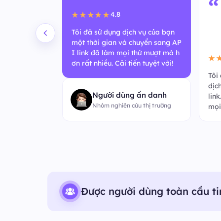
“
4.8
★★★★★
Tôi đã sử dụng dịch vụ của bạn
một thời gian và chuyển sang AP
I link đã làm mọi thứ mượt mà h
★
ơn rất nhiều. Cải tiến tuyệt vời!
mới nhanh đến
Tôi
ẻ phản hồi nh
dịc
Người dùng ẩn danh
. Tuyệt vời v
lin
Nhóm nghiên cứu thị trường
mọi
Được người dùng toàn cầu ti