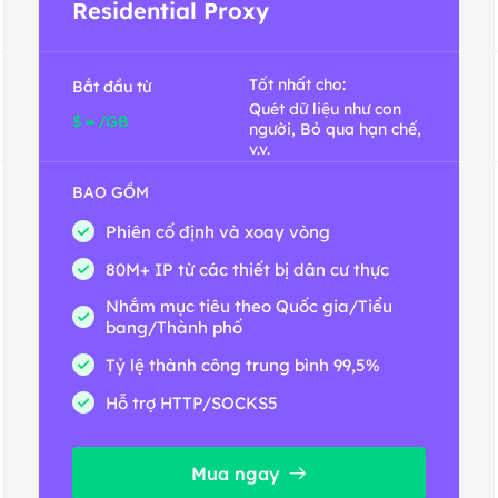
Residential Proxy
Tốt nhất cho:
Bắt đầu từ
Quét dữ liệu như con
-
$
/GB
người, Bỏ qua hạn chế,
v.v.
BAO GỒM
Phiên cố định và xoay vòng
80M+ IP từ các thiết bị dân cư thực
Nhắm mục tiêu theo Quốc gia/Tiểu
bang/Thành phố
Tỷ lệ thành công trung bình 99,5%
Hỗ trợ HTTP/SOCKS5
Mua ngay