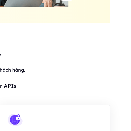
t
khách hàng.
r APIs