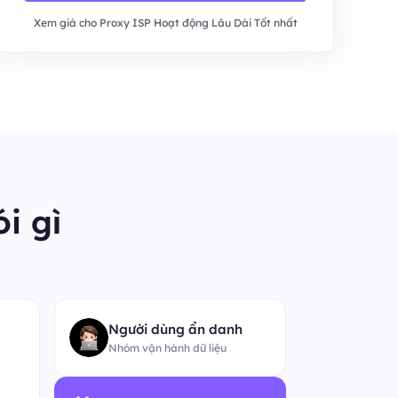
Xem giá cho Proxy ISP Hoạt động Lâu Dài Tốt nhất
i gì
“
Người
Nhóm so