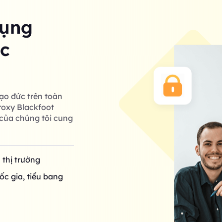
dụng
ác
ạo đức trên toàn
roxy Blackfoot
của chúng tôi cung
n thị trường
ốc gia, tiểu bang