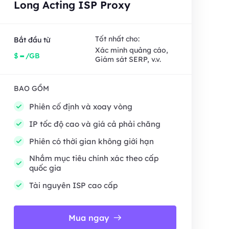
Long Acting ISP Proxy
Tốt nhất cho:
Bắt đầu từ
Xác minh quảng cáo,
-
$
/GB
Giám sát SERP, v.v.
BAO GỒM
Phiên cố định và xoay vòng
IP tốc độ cao và giá cả phải chăng
Phiên có thời gian không giới hạn
Nhắm mục tiêu chính xác theo cấp
quốc gia
Tài nguyên ISP cao cấp
Mua ngay