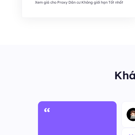
Xem giá cho Proxy Dân cư Không giới hạn Tốt nhất
Khá
“
Người dùng ẩn danh
Nhóm hỗ trợ kỹ thuật