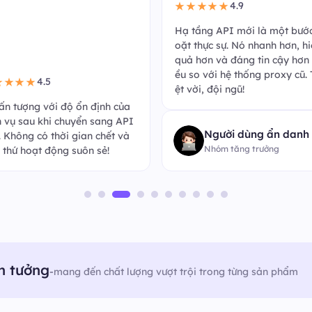
“
4.9
★★★★
tầng API mới là một bước ng
 thực sự. Nó nhanh hơn, hiệu
 hơn và đáng tin cậy hơn nhi
4.7
★★★★★
so với hệ thống proxy cũ. Tuy
ời, đội ngũ!
Cập nhật này thực sự tạo ra 
hác biệt. Tích hợp API hoàn 
và từ khi chuyển sang, tôi ch
Người dùng ẩn danh
ặp phải vấn đề nào. Làm tốt 
Nhóm tăng trưởng
m!
n tưởng
-
mang đến chất lượng vượt trội trong từng sản phẩm