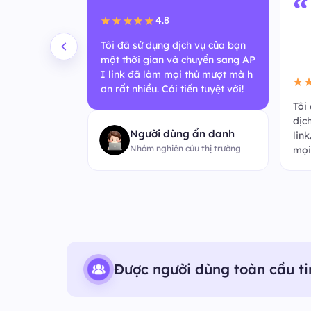
“
★
Hạ 
h vụ của bạn
oặt
huyển sang AP
quả
thứ mượt mà h
ều 
4.5
★★★★★
n tuyệt vời!
ệt v
Tôi ấn tượng với độ ổn định của
dịch vụ sau khi chuyển sang API
 ẩn danh
link. Không có thời gian chết và
u thị trường
mọi thứ hoạt động suôn sẻ!
Được người dùng toàn cầu ti