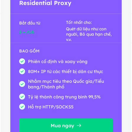
Residential Proxy
Tốt nhất cho:
Bắt đầu từ
Quét dữ liệu như con
-
$
/GB
người, Bỏ qua hạn chế,
v.v.
BAO GỒM
Phiên cố định và xoay vòng
80M+ IP từ các thiết bị dân cư thực
Nhắm mục tiêu theo Quốc gia/Tiểu
bang/Thành phố
Tỷ lệ thành công trung bình 99,5%
Hỗ trợ HTTP/SOCKS5
Mua ngay