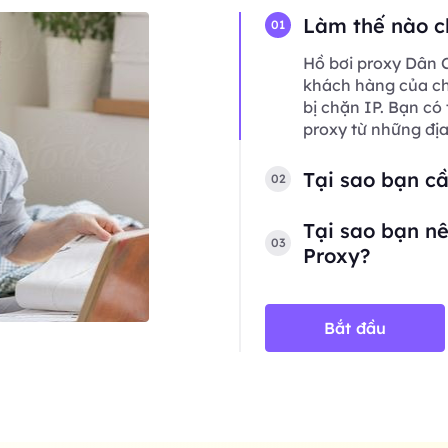
Làm thế nào c
01
Hồ bơi proxy Dân C
khách hàng của chú
bị chặn IP. Bạn có
proxy từ những đị
Tại sao bạn c
02
Tại sao bạn nê
03
Proxy?
Bắt đầu