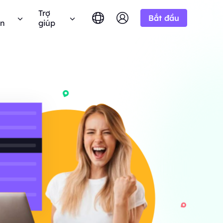
Trợ
Bắt đầu
ên
giúp
English
简体中文
português
Tiếng Việt
âu hỏi thường gặp
Google
10% Không giới
BẮT ĐẦU TỪ
hử miễn phí
hạn
Bing
 câu hỏi? Duyệt qua danh sách FAQ và nhận câu
-/1K kết quả
Русский
Indonesia
ả lời ngay lập tức.
n miền.
h liên minh BestProxy và kiếm
DuckDuckGo
हिंदी
Deutsch
Yandex
ng dẫn người dùng
HOT
BẮT ĐẦU TỪ
Youtube
a
theo hướng dẫn từng bước của chúng tôi để cấu
 thực từ
-/1K kết quả
 và tích hợp proxy của bạn.
Amazon
át triển doanh nghiệp của
 giá độc quyền
Facebook
 Công khai
New
Instagram
BẮT ĐẦU TỪ
 YouTube với
hóa quyền kiểm soát hoàn toàn và tự động hóa
Dùng thử miễn
$-/GB
ộng.
p của chúng
dịch vụ proxy của bạn
phí
 để hợp tác doanh nghiệp tốt
n hệ với chúng tôi
Hỗ trợ
 đãi tuyệt vời.
 tìm kiếm giải pháp cao cấp được tùy chỉnh
biệt cho nhu cầu của bạn?