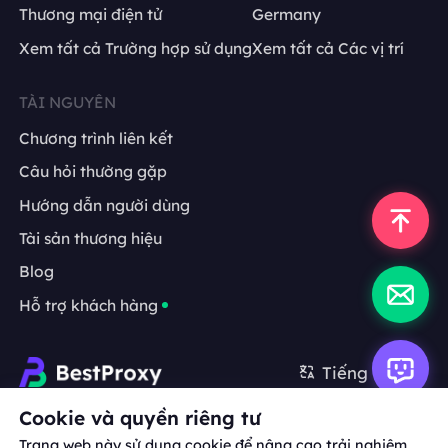
Thương mại điện tử
Germany
Xem tất cả Trường hợp sử dụng
Xem tất cả Các vị trí
TÀI NGUYÊN
Chương trình liên kết
Câu hỏi thường gặp
Hướng dẫn người dùng
Tài sản thương hiệu
Blog
Hỗ trợ khách hàng
Tiếng Việt
Cookie và quyền riêng tư
Hợp tác:
michael.wang@bestproxy.com
Trang web này sử dụng cookie để nâng cao trải nghiệm