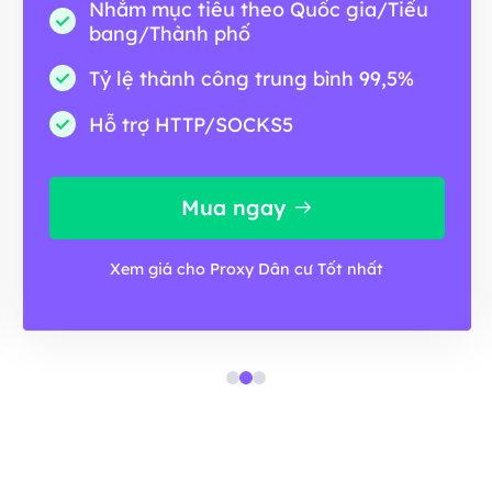
Nhắm mục tiêu theo Quốc gia/Tiểu
bang/Thành phố
Tỷ lệ thành công trung bình 99,5%
Hỗ trợ HTTP/SOCKS5
Mua ngay
Xem giá cho Proxy Dân cư Tốt nhất