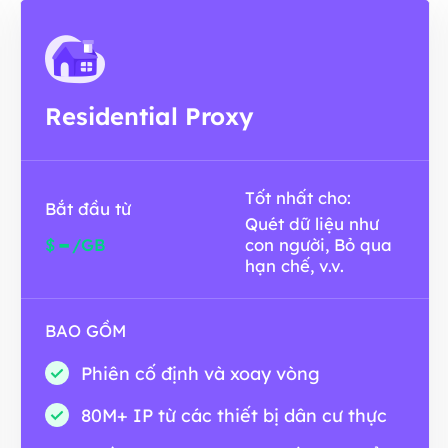
Residential Proxy
Tốt nhất cho:
Bắt đầu từ
Quét dữ liệu như
-
$
/GB
con người, Bỏ qua
hạn chế, v.v.
BAO GỒM
Phiên cố định và xoay vòng
80M+ IP từ các thiết bị dân cư thực