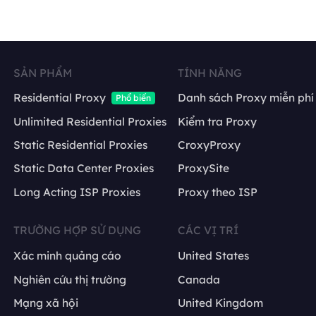
SẢN PHẨM
TÍNH NĂNG
Residential Proxy
Danh sách Proxy miễn phí
Phổ biến
Unlimited Residential Proxies
Kiểm tra Proxy
Static Residential Proxies
CroxyProxy
Static Data Center Proxies
ProxySite
Long Acting ISP Proxies
Proxy theo ISP
TRƯỜNG HỢP SỬ DỤNG
CÁC VỊ TRÍ
Xác minh quảng cáo
United States
Nghiên cứu thị trường
Canada
Mạng xã hội
United Kingdom