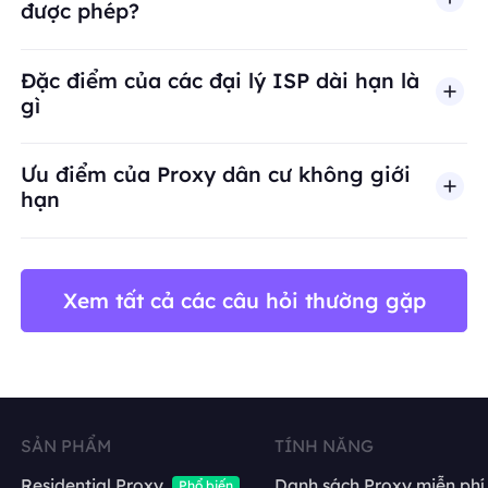
được phép?
BestProxy không hỗ trợ gian lận, spam, tương tác
Đặc điểm của các đại lý ISP dài hạn là
gì
Ưu điểm của Proxy dân cư không giới
hạn
Xem tất cả các câu hỏi thường gặp
SẢN PHẨM
TÍNH NĂNG
Residential Proxy
Danh sách Proxy miễn phí
Phổ biến