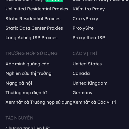
Unlimited Residential Proxies
Kiểm tra Proxy
Static Residential Proxies
CroxyProxy
Static Data Center Proxies
ProxySite
Long Acting ISP Proxies
Proxy theo ISP
TRƯỜNG HỢP SỬ DỤNG
CÁC VỊ TRÍ
Xác minh quảng cáo
United States
Nghiên cứu thị trường
Canada
Mạng xã hội
United Kingdom
Thương mại điện tử
Germany
Xem tất cả Trường hợp sử dụng
Xem tất cả Các vị trí
TÀI NGUYÊN
Chương trình liên kết