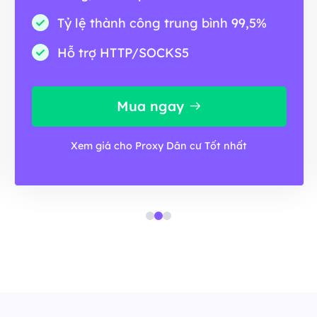
Tỷ lệ thành công trung bình 99,5%
Hỗ trợ HTTP/SOCKS5
Mua ngay
Xem giá cho Proxy Dân cư Tốt nhất