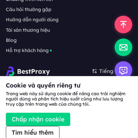
Câu hỏi thường gặp
Hướng dẫn người dùng
Tài sản thương hiệu
Blog
Hỗ trợ khách hàng
Tiếng Việt
Cookie và quyền riêng tư
Hợp tác:
michael.wang@bestproxy.com
Trang web này sử dụng cookie để nâng cao trải nghiệm
người dùng và phân tích hiệu suất cũng như lưu lượng
truy cập trên trang web của chúng tôi.
Về
Tài sản
Điều khoản
Chính sách
Chấp nhận cookie
chúng
thương hiệu
dịch vụ
bảo mật
tôi
Tìm hiểu thêm