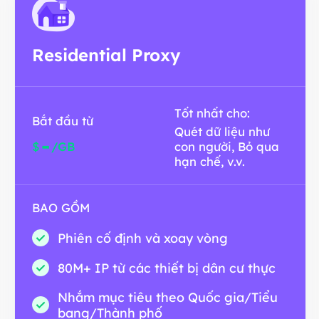
Residential Proxy
Tốt nhất cho:
Bắt đầu từ
Quét dữ liệu như
-
$
/GB
con người, Bỏ qua
hạn chế, v.v.
BAO GỒM
Phiên cố định và xoay vòng
80M+ IP từ các thiết bị dân cư thực
Nhắm mục tiêu theo Quốc gia/Tiểu
bang/Thành phố