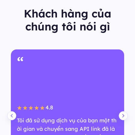
Khách hàng của
chúng tôi nói gì
“
4.8
★★★★★
Tôi đã sử dụng dịch vụ của bạn một th
ời gian và chuyển sang API link đã là