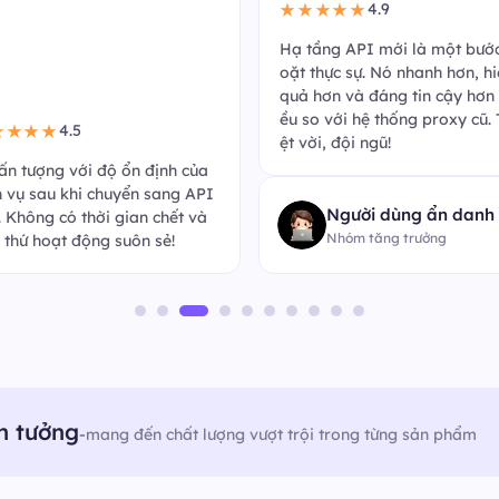
4.9
★★★★★
Hạ tầng API mới là một bướ
oặt thực sự. Nó nhanh hơn, h
quả hơn và đáng tin cậy hơn 
ều so với hệ thống proxy cũ. 
4.5
★★★★
ệt vời, đội ngũ!
 ấn tượng với độ ổn định của
h vụ sau khi chuyển sang API
Người dùng ẩn danh
k. Không có thời gian chết và
Nhóm tăng trưởng
 thứ hoạt động suôn sẻ!
n tưởng
-
mang đến chất lượng vượt trội trong từng sản phẩm