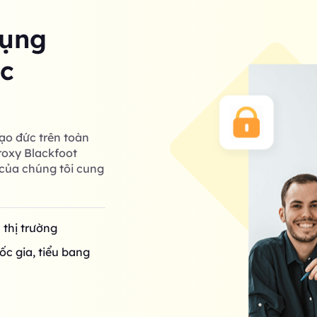
dụng
ác
ạo đức trên toàn
roxy Blackfoot
của chúng tôi cung
n thị trường
ốc gia, tiểu bang