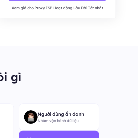
Xem giá cho Proxy ISP Hoạt động Lâu Dài Tốt nhất
i gì
“
Người dùng ẩn danh
Nhóm vận hành dữ liệu