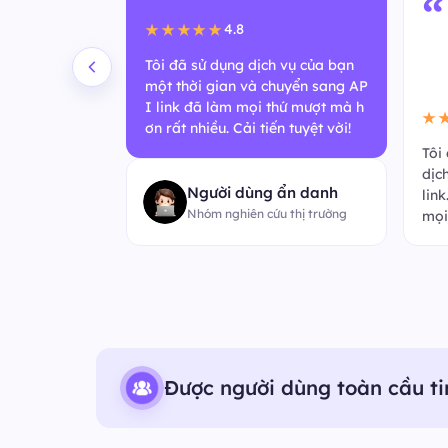
“
4.8
★★★★★
Tôi đã sử dụng dịch vụ của bạn
một thời gian và chuyển sang AP
I link đã làm mọi thứ mượt mà h
★
ơn rất nhiều. Cải tiến tuyệt vời!
mới nhanh đến
Tôi
ẻ phản hồi nh
dịc
Người dùng ẩn danh
. Tuyệt vời v
lin
Nhóm nghiên cứu thị trường
mọi
Được người dùng toàn cầu ti