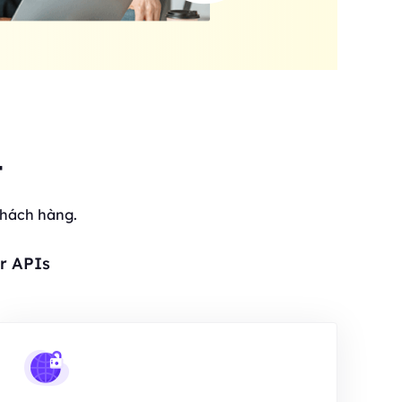
t
khách hàng.
r APIs