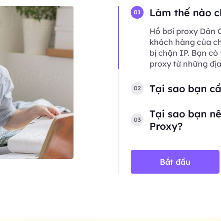
Làm thế nào c
01
Hồ bơi proxy Dân C
khách hàng của chú
bị chặn IP. Bạn có
proxy từ những đị
Tại sao bạn c
02
Tại sao bạn nê
03
Proxy?
Bắt đầu