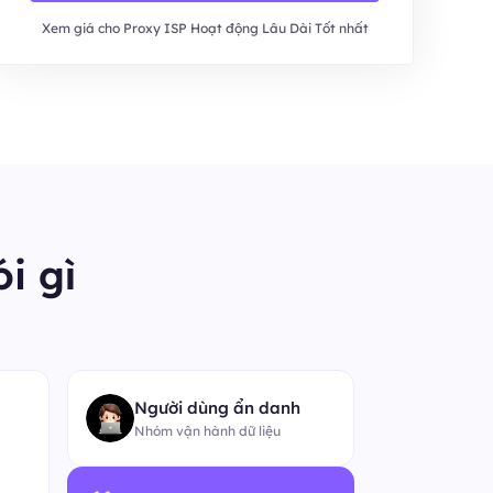
Xem giá cho Proxy ISP Hoạt động Lâu Dài Tốt nhất
i gì
“
Người dùng ẩn danh
Nhóm vận hành dữ liệu