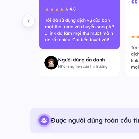
“
4.8
★★★★★
Tôi đã sử dụng dịch vụ của bạn
một thời gian và chuyển sang AP
I link đã làm mọi thứ mượt mà h
★
ơn rất nhiều. Cải tiến tuyệt vời!
mới nhanh đến
Tôi
ẻ phản hồi nh
dịc
Người dùng ẩn danh
. Tuyệt vời v
lin
Nhóm nghiên cứu thị trường
mọi
Được người dùng toàn cầu ti