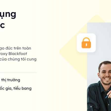
dụng
ác
ạo đức trên toàn
roxy Blackfoot
của chúng tôi cung
n thị trường
ốc gia, tiểu bang