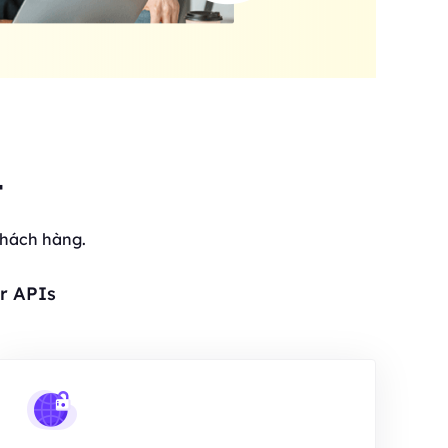
t
khách hàng.
r APIs