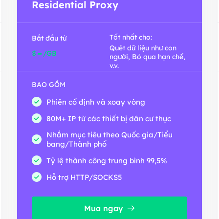
Residential Proxy
Tốt nhất cho:
Bắt đầu từ
Quét dữ liệu như con
-
$
/GB
người, Bỏ qua hạn chế,
v.v.
BAO GỒM
Phiên cố định và xoay vòng
80M+ IP từ các thiết bị dân cư thực
Nhắm mục tiêu theo Quốc gia/Tiểu
bang/Thành phố
Tỷ lệ thành công trung bình 99,5%
Hỗ trợ HTTP/SOCKS5
Mua ngay