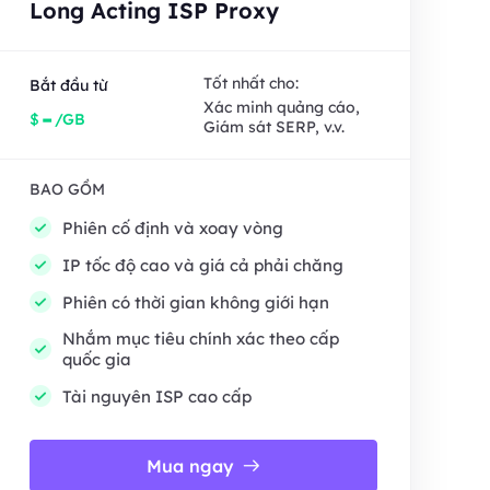
Long Acting ISP Proxy
Tốt nhất cho:
Bắt đầu từ
Xác minh quảng cáo,
-
$
/GB
Giám sát SERP, v.v.
BAO GỒM
Phiên cố định và xoay vòng
IP tốc độ cao và giá cả phải chăng
Phiên có thời gian không giới hạn
Nhắm mục tiêu chính xác theo cấp
quốc gia
Tài nguyên ISP cao cấp
Mua ngay