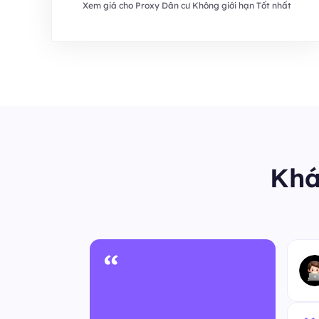
Xem giá cho Proxy Dân cư Không giới hạn Tốt nhất
Khá
“
 ẩn danh
m