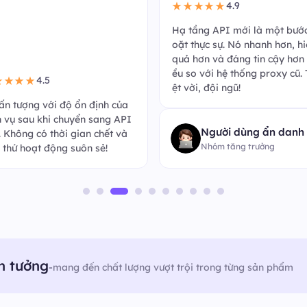
4.9
★★★★★
Hạ tầng API mới là một bướ
oặt thực sự. Nó nhanh hơn, h
quả hơn và đáng tin cậy hơn 
ều so với hệ thống proxy cũ. 
4.5
★★★★
ệt vời, đội ngũ!
 ấn tượng với độ ổn định của
h vụ sau khi chuyển sang API
Người dùng ẩn danh
k. Không có thời gian chết và
Nhóm tăng trưởng
 thứ hoạt động suôn sẻ!
n tưởng
-
mang đến chất lượng vượt trội trong từng sản phẩm