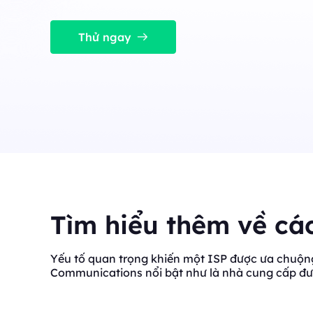
ổn định, đồng thời cao.
Long Acting ISP 
Long Acting ISP Proxies
New
Kết hợp các lợi thế củ
Thử ngay
cư để sử dụng linh hoạ
Kết hợp các lợi thế của trung tâm dữ liệu và 
cư để sử dụng linh hoạt và lâu bền.
Tìm hiểu thêm về cá
Yếu tố quan trọng khiến một ISP được ưa chuộng 
Communications nổi bật như là nhà cung cấp đư