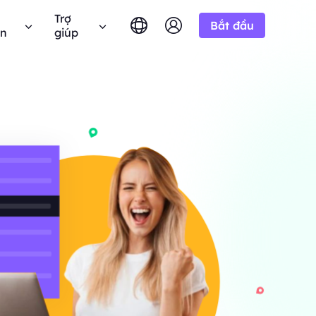
Trợ
Bắt đầu
ên
giúp
English
简体中文
português
Tiếng Việt
âu hỏi thường gặp
Google
10% Không giới
BẮT ĐẦU TỪ
hử miễn phí
hạn
Bing
 câu hỏi? Duyệt qua danh sách FAQ và nhận câu
-/1K kết quả
Русский
Indonesia
ả lời ngay lập tức.
n miền.
h liên minh BestProxy và kiếm
DuckDuckGo
हिंदी
Deutsch
Yandex
ng dẫn người dùng
HOT
BẮT ĐẦU TỪ
Youtube
a
theo hướng dẫn từng bước của chúng tôi để cấu
 thực từ
-/1K kết quả
 và tích hợp proxy của bạn.
Amazon
át triển doanh nghiệp của
 giá độc quyền
Facebook
 Công khai
New
Instagram
BẮT ĐẦU TỪ
 YouTube với
hóa quyền kiểm soát hoàn toàn và tự động hóa
Dùng thử miễn
$-/GB
ộng.
p của chúng
dịch vụ proxy của bạn
phí
 để hợp tác doanh nghiệp tốt
n hệ với chúng tôi
Hỗ trợ
 đãi tuyệt vời.
 tìm kiếm giải pháp cao cấp được tùy chỉnh
biệt cho nhu cầu của bạn?