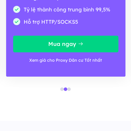
Tỷ lệ thành công trung bình 99,5%
Hỗ trợ HTTP/SOCKS5
Mua ngay
Xem giá cho Proxy Dân cư Tốt nhất