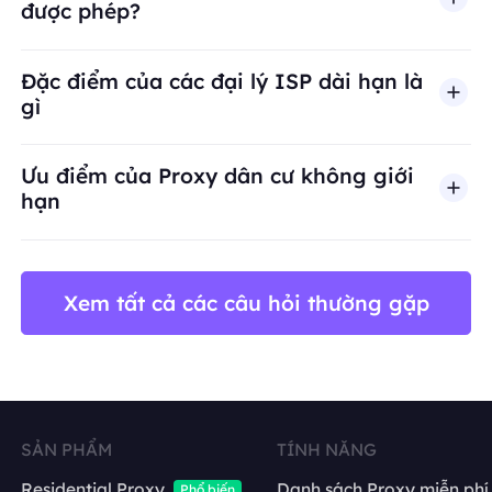
được phép?
BestProxy không hỗ trợ gian lận, spam, tương tác
Đặc điểm của các đại lý ISP dài hạn là
gì
Ưu điểm của Proxy dân cư không giới
hạn
Xem tất cả các câu hỏi thường gặp
SẢN PHẨM
TÍNH NĂNG
Residential Proxy
Danh sách Proxy miễn phí
Phổ biến