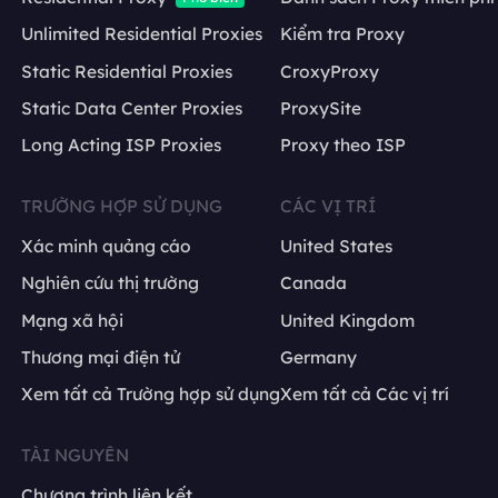
Unlimited Residential Proxies
Kiểm tra Proxy
Static Residential Proxies
CroxyProxy
Static Data Center Proxies
ProxySite
Long Acting ISP Proxies
Proxy theo ISP
TRƯỜNG HỢP SỬ DỤNG
CÁC VỊ TRÍ
Xác minh quảng cáo
United States
Nghiên cứu thị trường
Canada
Mạng xã hội
United Kingdom
Thương mại điện tử
Germany
Xem tất cả Trường hợp sử dụng
Xem tất cả Các vị trí
TÀI NGUYÊN
Chương trình liên kết