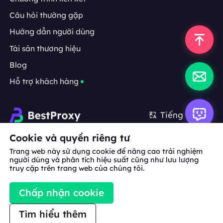
Câu hỏi thường gặp
Hướng dẫn người dùng
Tài sản thương hiệu
Blog
Hỗ trợ khách hàng
Tiếng Việt
Cookie và quyền riêng tư
Hợp tác:
michael.wang@bestproxy.com
Trang web này sử dụng cookie để nâng cao trải nghiệm
người dùng và phân tích hiệu suất cũng như lưu lượng
truy cập trên trang web của chúng tôi.
Về
Tài sản
Điều khoản
Chính sách
Chấp nhận cookie
chúng
thương hiệu
dịch vụ
bảo mật
tôi
Tìm hiểu thêm