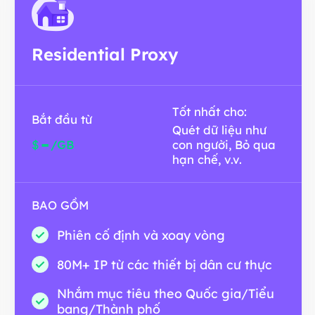
Residential Proxy
Tốt nhất cho:
Bắt đầu từ
Quét dữ liệu như
-
$
/GB
con người, Bỏ qua
hạn chế, v.v.
BAO GỒM
Phiên cố định và xoay vòng
80M+ IP từ các thiết bị dân cư thực
Nhắm mục tiêu theo Quốc gia/Tiểu
bang/Thành phố