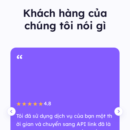
Khách hàng của
chúng tôi nói gì
“
4.8
★★★★★
Tôi đã sử dụng dịch vụ của bạn một th
ời gian và chuyển sang API link đã là