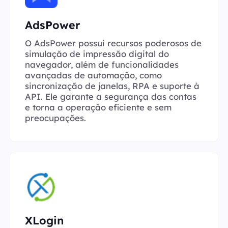
AdsPower
O AdsPower possui recursos poderosos de
simulação de impressão digital do
navegador, além de funcionalidades
avançadas de automação, como
sincronização de janelas, RPA e suporte à
API. Ele garante a segurança das contas
e torna a operação eficiente e sem
preocupações.
XLogin