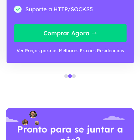
Suporte a HTTP/SOCKS5
Comprar Agora
Ver Preços para os Melhores Proxies Residenciais
Pronto para se juntar a