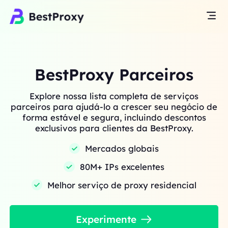
BestProxy Parceiros
Explore nossa lista completa de serviços
parceiros para ajudá-lo a crescer seu negócio de
forma estável e segura, incluindo descontos
exclusivos para clientes da BestProxy.
Mercados globais
80M+ IPs excelentes
Melhor serviço de proxy residencial
Experimente