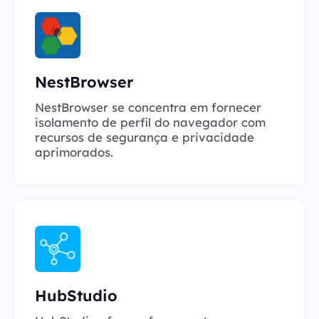
NestBrowser
NestBrowser se concentra em fornecer
isolamento de perfil do navegador com
recursos de segurança e privacidade
aprimorados.
HubStudio