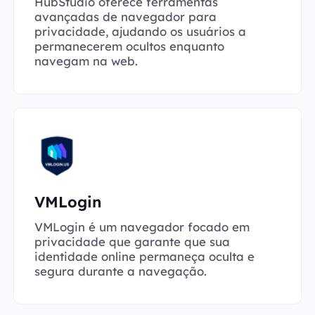
HubStudio oferece ferramentas
avançadas de navegador para
privacidade, ajudando os usuários a
permanecerem ocultos enquanto
navegam na web.
VMLogin
VMLogin é um navegador focado em
privacidade que garante que sua
identidade online permaneça oculta e
segura durante a navegação.