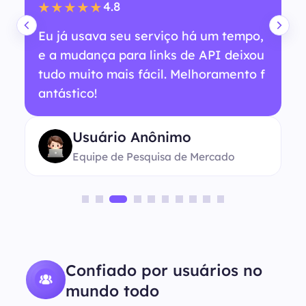
4.8
★★★★★
Eu já usava seu serviço há um tempo,
e a mudança para links de API deixou
tudo muito mais fácil. Melhoramento f
antástico!
Usuário Anônimo
Equipe de Pesquisa de Mercado
Confiado por usuários no
mundo todo