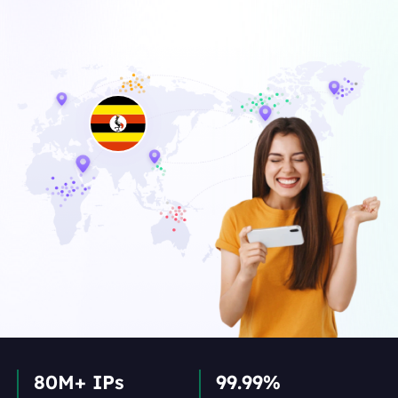
80M+ IPs
99.99%