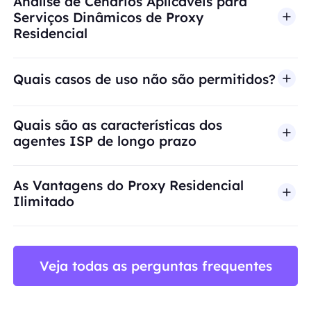
Análise de Cenários Aplicáveis para
Serviços Dinâmicos de Proxy
Residencial
Quais casos de uso não são permitidos?
A BestProxy não oferece suporte a fraude, spam, 
Quais são as características dos
agentes ISP de longo prazo
As Vantagens do Proxy Residencial
Ilimitado
Veja todas as perguntas frequentes