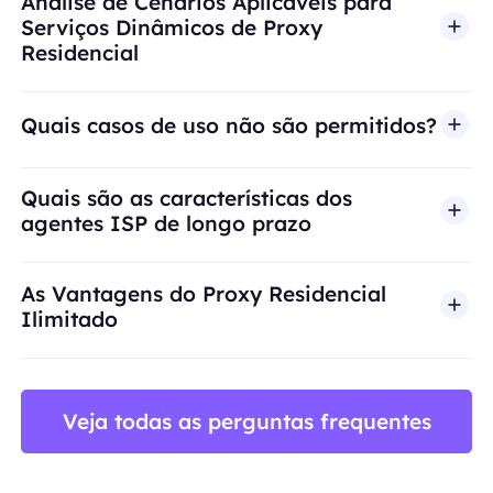
Análise de Cenários Aplicáveis para
Serviços Dinâmicos de Proxy
Residencial
Quais casos de uso não são permitidos?
A BestProxy não oferece suporte a fraude, spam, 
Quais são as características dos
agentes ISP de longo prazo
As Vantagens do Proxy Residencial
Ilimitado
Veja todas as perguntas frequentes