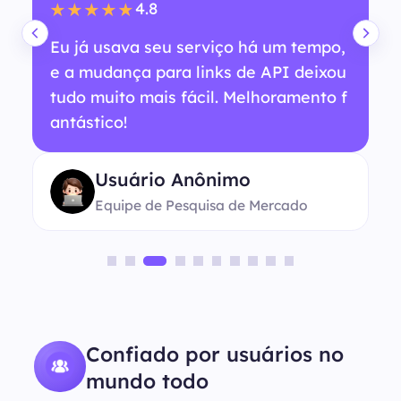
4.8
★★★★★
Eu já usava seu serviço há um tempo,
e a mudança para links de API deixou
tudo muito mais fácil. Melhoramento f
antástico!
Usuário Anônimo
Equipe de Pesquisa de Mercado
Confiado por usuários no
mundo todo