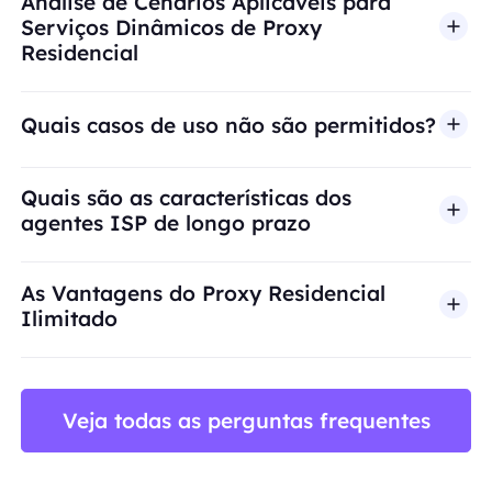
Análise de Cenários Aplicáveis para
Serviços Dinâmicos de Proxy
Residencial
Quais casos de uso não são permitidos?
A BestProxy não oferece suporte a fraude, spam, 
Quais são as características dos
agentes ISP de longo prazo
As Vantagens do Proxy Residencial
Ilimitado
Veja todas as perguntas frequentes