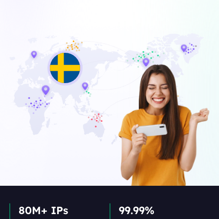
80M+ IPs
99.99%