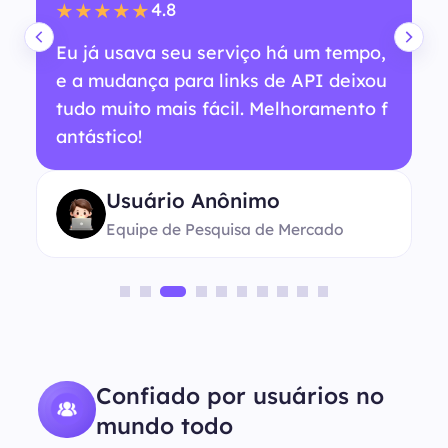
4.8
★★★★★
Eu já usava seu serviço há um tempo,
e a mudança para links de API deixou
tudo muito mais fácil. Melhoramento f
antástico!
Usuário Anônimo
Equipe de Pesquisa de Mercado
Confiado por usuários no
mundo todo