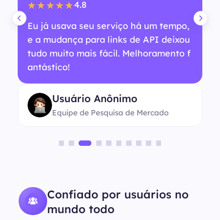
4.8
★★★★★
Eu já usava seu serviço há um tempo,
e a mudança para links de API deixou
tudo muito mais fácil. Melhoramento f
antástico!
Usuário Anônimo
Equipe de Pesquisa de Mercado
Confiado por usuários no
mundo todo