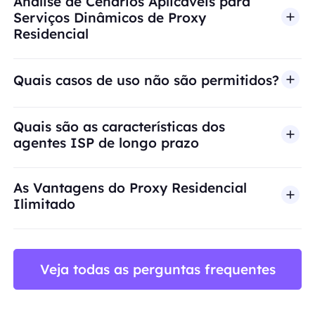
Análise de Cenários Aplicáveis para
Serviços Dinâmicos de Proxy
Residencial
Quais casos de uso não são permitidos?
A BestProxy não oferece suporte a fraude, spam, 
Quais são as características dos
agentes ISP de longo prazo
As Vantagens do Proxy Residencial
Ilimitado
Veja todas as perguntas frequentes