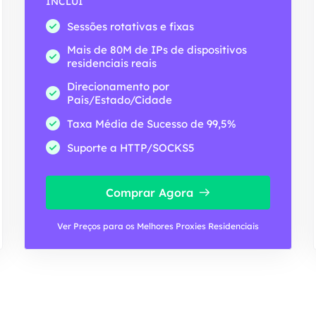
INCLUI
Sessões rotativas e fixas
Mais de 80M de IPs de dispositivos
residenciais reais
Direcionamento por
País/Estado/Cidade
Taxa Média de Sucesso de 99,5%
Suporte a HTTP/SOCKS5
Comprar Agora
Ver Preços para os Melhores Proxies Residenciais