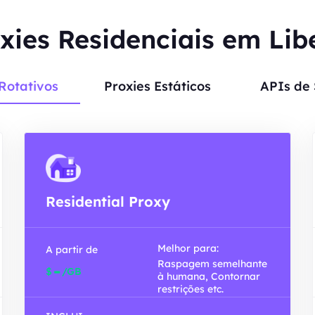
xies Residenciais em Lib
Rotativos
Proxies Estáticos
APIs de
Residential Proxy
Melhor para:
A partir de
Raspagem semelhante
-
$
/GB
à humana, Contornar
restrições etc.