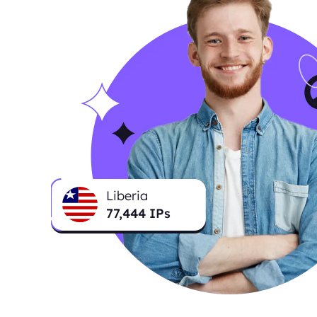
Liberia
77,587
IPs