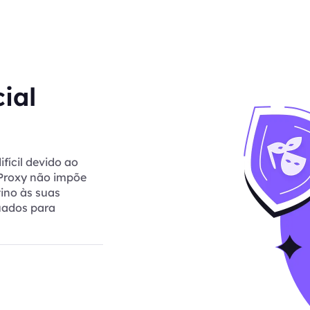
ial
fícil devido ao
tProxy não impõe
tino às suas
quados para