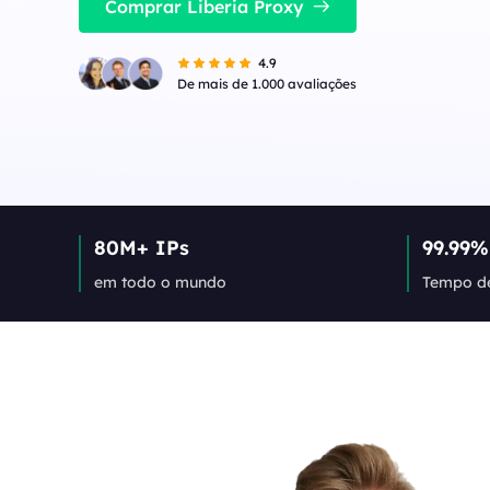
IPs de alta velocidade e baixa latência,
Comprar Liberia Proxy
perfeitos para tarefas estáveis ​​de alta
Long Acting ISP 
simultaneidade.
Combina vantagens de
4.9
para uso flexível e du
Long Acting ISP Proxies
New
De mais de 1.000 avaliações
Combina vantagens de datacenter e IP
residencial para uso flexível e durável.
80M+ IPs
99.99%
em todo o mundo
Tempo de