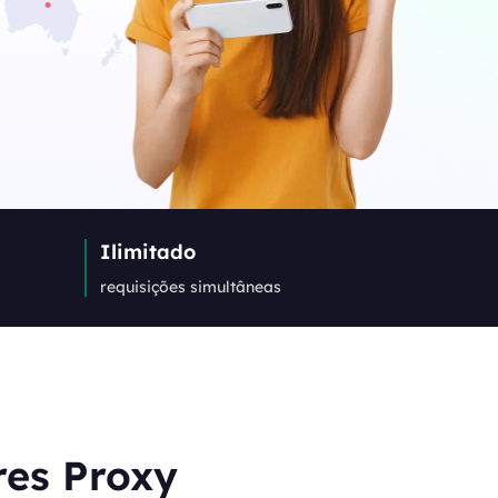
Canada
0
IPs
Germany
0
IPs
Japan
Ilimitado
0
IPs
requisições simultâneas
+200Mais
>Todos os locais
res Proxy