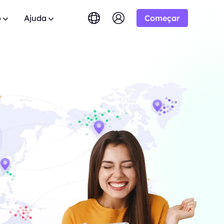
o
Ajuda
Começar
English
简体中文
português
Tiếng Việt
Google
dos
tuito
10% Ilimitado
COMEÇANDO EM
Bing
0 domínios.
das? Navegue pela lista de FAQ e
 aliança BestProxy e
Русский
Indonesia
respostas instantâneas.
-/1K resultados
ão.
DuckDuckGo
िंदी
Deutsch
Yandex
 Usuário
HOT
mpo real do
Youtube
.
os guias passo a passo para configurar e
 expandir seus negócios e
COMEÇANDO EM
eu proxy.
Amazon
lusivos
-/1K resultados
Facebook
lica
New
eo e áudio do
l
Teste Gratuito
Instagram
ara
ie controle total e automação para seus
o para boas cooperações
COMEÇANDO EM
de proxy
 ótimas ofertas.
$-/GB
m contato
Suporte
s.
o soluções premium personalizadas para
entes sobre crawlers da
ssidades?
s.