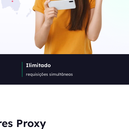
Canada
0
IPs
Germany
0
IPs
Japan
Ilimitado
0
IPs
requisições simultâneas
+200Mais
>Todos os locais
res Proxy