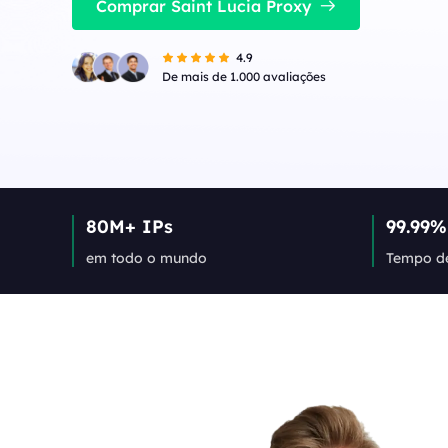
IPs de alta velocidade e baixa latência,
Comprar Saint Lucia Proxy
perfeitos para tarefas estáveis ​​de alta
Long Acting ISP 
simultaneidade.
Combina vantagens de
4.9
para uso flexível e du
Long Acting ISP Proxies
New
De mais de 1.000 avaliações
Combina vantagens de datacenter e IP
residencial para uso flexível e durável.
80M+ IPs
99.99%
em todo o mundo
Tempo de