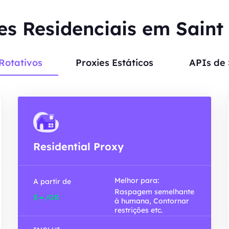
es Residenciais em Saint
Rotativos
Proxies Estáticos
APIs de
Residential Proxy
Melhor para:
A partir de
Raspagem semelhante
-
$
/GB
à humana, Contornar
restrições etc.