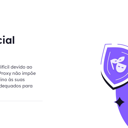
ial
fícil devido ao
tProxy não impõe
tino às suas
 adequados para