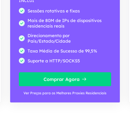
INCLUI
Sessões rotativas e fixas
Mais de 80M de IPs de dispositivos
residenciais reais
Direcionamento por
País/Estado/Cidade
Taxa Média de Sucesso de 99,5%
Suporte a HTTP/SOCKS5
Comprar Agora
Ver Preços para os Melhores Proxies Residenciais