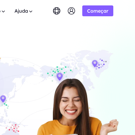
o
Ajuda
Começar
English
简体中文
português
Tiếng Việt
Google
dos
tuito
10% Ilimitado
COMEÇANDO EM
Bing
0 domínios.
das? Navegue pela lista de FAQ e
 aliança BestProxy e
Русский
Indonesia
respostas instantâneas.
-/1K resultados
ão.
DuckDuckGo
िंदी
Deutsch
Yandex
 Usuário
HOT
mpo real do
Youtube
.
os guias passo a passo para configurar e
 expandir seus negócios e
COMEÇANDO EM
eu proxy.
Amazon
lusivos
-/1K resultados
Facebook
lica
New
eo e áudio do
l
Teste Gratuito
Instagram
ara
ie controle total e automação para seus
o para boas cooperações
COMEÇANDO EM
de proxy
 ótimas ofertas.
$-/GB
m contato
Suporte
s.
o soluções premium personalizadas para
entes sobre crawlers da
ssidades?
s.