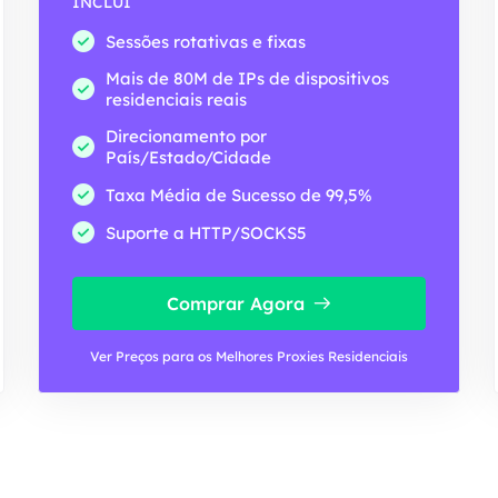
INCLUI
Sessões rotativas e fixas
Mais de 80M de IPs de dispositivos
residenciais reais
Direcionamento por
País/Estado/Cidade
Taxa Média de Sucesso de 99,5%
Suporte a HTTP/SOCKS5
Comprar Agora
Ver Preços para os Melhores Proxies Residenciais