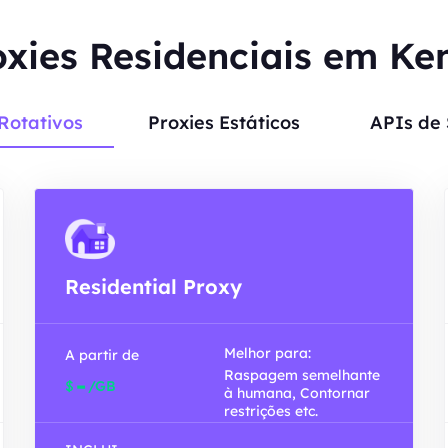
oxies Residenciais em Ke
Rotativos
Proxies Estáticos
APIs de
Residential Proxy
Melhor para:
A partir de
Raspagem semelhante
-
$
/GB
à humana, Contornar
restrições etc.