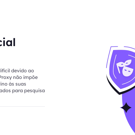
ial
fícil devido ao
tProxy não impõe
tino às suas
uados para pesquisa