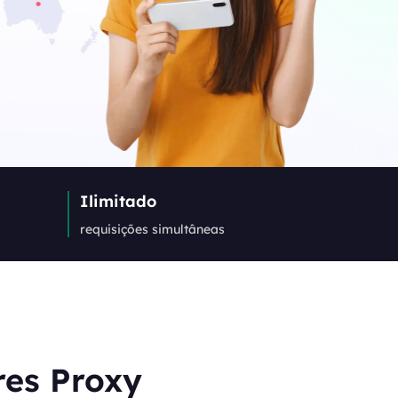
Canada
0
IPs
Germany
0
IPs
Japan
Ilimitado
0
IPs
requisições simultâneas
+200Mais
>Todos os locais
res Proxy