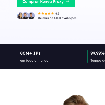
IPs de alta velocidade e baixa latência,
Comprar Kenya Proxy
perfeitos para tarefas estáveis ​​de alta
Long Acting ISP 
simultaneidade.
Combina vantagens de
4.9
para uso flexível e du
Long Acting ISP Proxies
New
De mais de 1.000 avaliações
Combina vantagens de datacenter e IP
residencial para uso flexível e durável.
80M+ IPs
99.99%
em todo o mundo
Tempo de