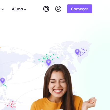
o
Ajuda
Começar
English
简体中文
português
Tiếng Việt
Google
dos
tuito
10% Ilimitado
COMEÇANDO EM
Bing
0 domínios.
das? Navegue pela lista de FAQ e
 aliança BestProxy e
Русский
Indonesia
respostas instantâneas.
-/1K resultados
ão.
DuckDuckGo
िंदी
Deutsch
Yandex
 Usuário
HOT
mpo real do
Youtube
.
os guias passo a passo para configurar e
 expandir seus negócios e
COMEÇANDO EM
eu proxy.
Amazon
lusivos
-/1K resultados
Facebook
lica
New
eo e áudio do
l
Teste Gratuito
Instagram
ara
ie controle total e automação para seus
o para boas cooperações
COMEÇANDO EM
de proxy
 ótimas ofertas.
$-/GB
m contato
Suporte
s.
o soluções premium personalizadas para
entes sobre crawlers da
ssidades?
s.