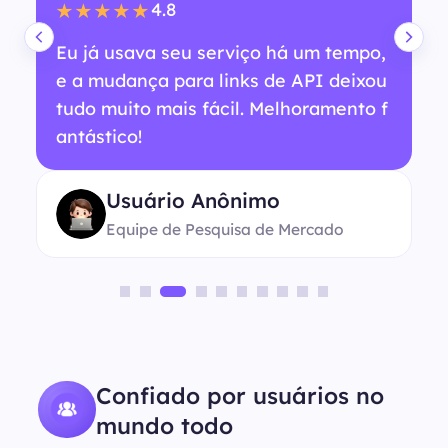
4.8
★★★★★
Eu já usava seu serviço há um tempo,
e a mudança para links de API deixou
tudo muito mais fácil. Melhoramento f
antástico!
Usuário Anônimo
Equipe de Pesquisa de Mercado
Confiado por usuários no
mundo todo