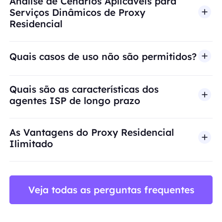
Análise de Cenários Aplicáveis para
Serviços Dinâmicos de Proxy
Residencial
Quais casos de uso não são permitidos?
A BestProxy não oferece suporte a fraude, spam, 
Quais são as características dos
agentes ISP de longo prazo
As Vantagens do Proxy Residencial
Ilimitado
Veja todas as perguntas frequentes