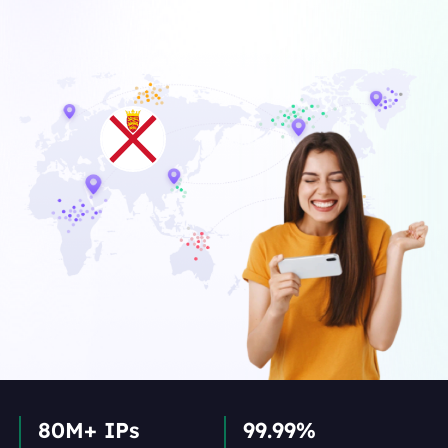
80M+ IPs
99.99%