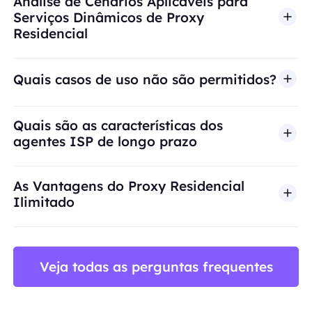
Análise de Cenários Aplicáveis para
Serviços Dinâmicos de Proxy
Residencial
Quais casos de uso não são permitidos?
A BestProxy não oferece suporte a fraude, spam, 
Quais são as características dos
agentes ISP de longo prazo
As Vantagens do Proxy Residencial
Ilimitado
Veja todas as perguntas frequentes