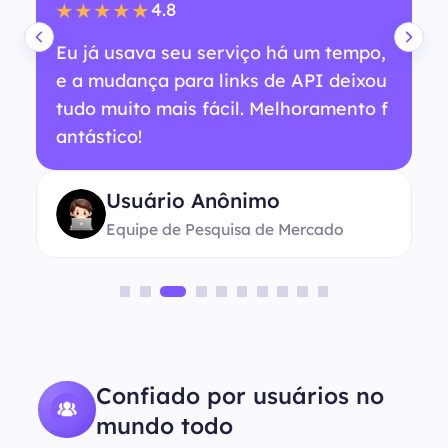
4.8
★★★★★
Eu já usava seu serviço há um tempo,
e a mudança para links de API deixou
tudo muito mais fácil. Melhoramento f
antástico!
Usuário Anônimo
Equipe de Pesquisa de Mercado
Confiado por usuários no
mundo todo