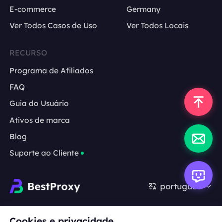
E-commerce
Germany
Ver Todos Casos de Uso
Ver Todos Locais
RECURSO
Programa de Afiliados
FAQ
Guia do Usuário
Ativos de marca
Blog
Suporte ao Cliente
português
Cooperação:
michael.wang@bestproxy.com
Cookies e privacidade