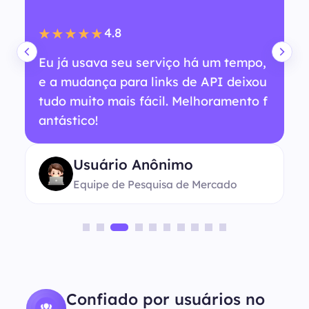
4.8
★★★★★
Eu já usava seu serviço há um tempo,
e a mudança para links de API deixou
tudo muito mais fácil. Melhoramento f
antástico!
Usuário Anônimo
Equipe de Pesquisa de Mercado
Confiado por usuários no