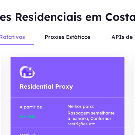
es Residenciais em Cost
Rotativos
Proxies Estáticos
APIs de
Residential Proxy
Melhor para:
A partir de
Raspagem semelhante
-
$
/GB
à humana, Contornar
restrições etc.