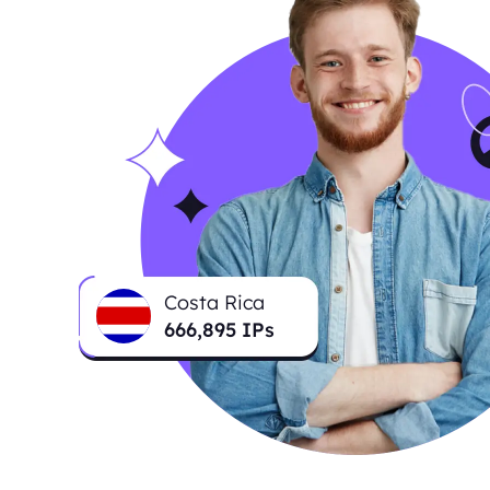
Costa Rica
671,494
IPs