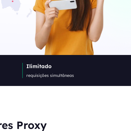
Canada
0
IPs
Germany
0
IPs
Japan
Ilimitado
0
IPs
requisições simultâneas
+200Mais
>Todos os locais
res Proxy