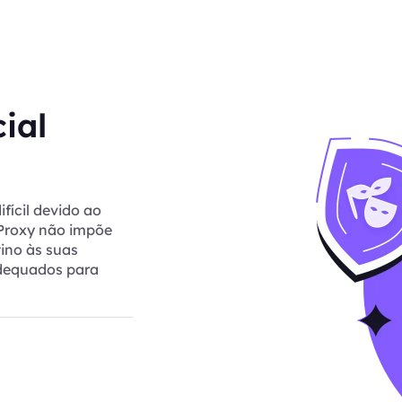
ial
fícil devido ao
tProxy não impõe
tino às suas
adequados para