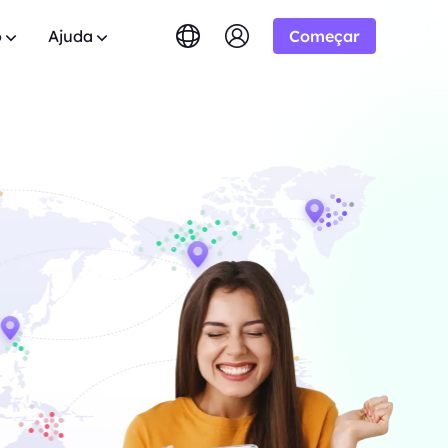
o
Ajuda
Começar
English
简体中文
português
Tiếng Việt
Google
dos
tuito
10% Ilimitado
COMEÇANDO EM
Bing
0 domínios.
das? Navegue pela lista de FAQ e
 aliança BestProxy e
Русский
Indonesia
respostas instantâneas.
-/1K resultados
ão.
DuckDuckGo
िंदी
Deutsch
Yandex
 Usuário
HOT
mpo real do
Youtube
.
os guias passo a passo para configurar e
 expandir seus negócios e
COMEÇANDO EM
eu proxy.
Amazon
lusivos
-/1K resultados
Facebook
lica
New
eo e áudio do
l
Teste Gratuito
Instagram
ara
ie controle total e automação para seus
o para boas cooperações
COMEÇANDO EM
de proxy
 ótimas ofertas.
$-/GB
m contato
Suporte
s.
o soluções premium personalizadas para
entes sobre crawlers da
ssidades?
s.