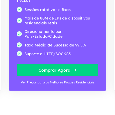
INCLUI
Sessões rotativas e fixas
Mais de 80M de IPs de dispositivos
residenciais reais
Direcionamento por
País/Estado/Cidade
Taxa Média de Sucesso de 99,5%
Suporte a HTTP/SOCKS5
Comprar Agora
Ver Preços para os Melhores Proxies Residenciais