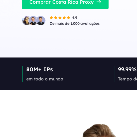
IPs de alta velocidade e baixa latência,
Comprar Costa Rica Proxy
perfeitos para tarefas estáveis ​​de alta
Long Acting ISP 
simultaneidade.
Combina vantagens de
4.9
para uso flexível e du
Long Acting ISP Proxies
New
De mais de 1.000 avaliações
Combina vantagens de datacenter e IP
residencial para uso flexível e durável.
80M+ IPs
99.99%
em todo o mundo
Tempo de