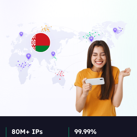
80M+ IPs
99.99%