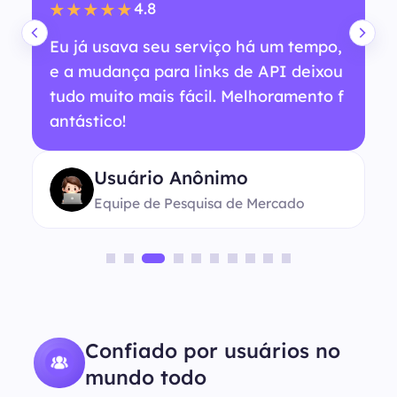
4.8
★★★★★
Eu já usava seu serviço há um tempo,
e a mudança para links de API deixou
tudo muito mais fácil. Melhoramento f
antástico!
Usuário Anônimo
Equipe de Pesquisa de Mercado
Confiado por usuários no
mundo todo