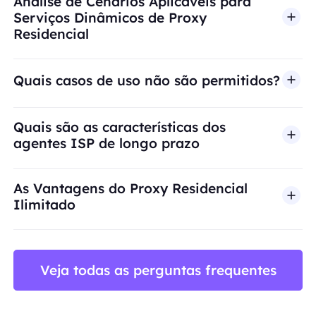
Análise de Cenários Aplicáveis para
Serviços Dinâmicos de Proxy
Residencial
Quais casos de uso não são permitidos?
A BestProxy não oferece suporte a fraude, spam, 
Quais são as características dos
agentes ISP de longo prazo
As Vantagens do Proxy Residencial
Ilimitado
Veja todas as perguntas frequentes