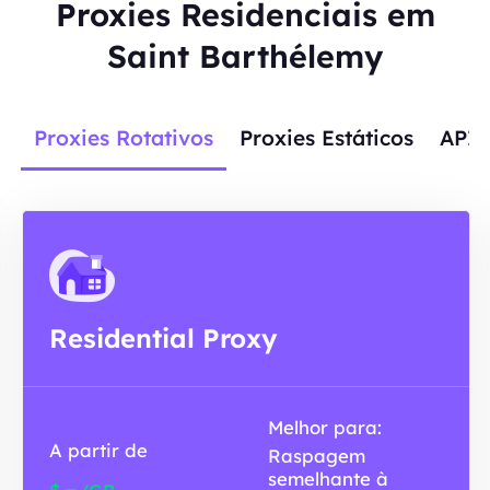
Proxies Residenciais em
Saint Barthélemy
Proxies Rotativos
Proxies Estáticos
APIs
Residential Proxy
Melhor para:
A partir de
Raspagem
semelhante à
-