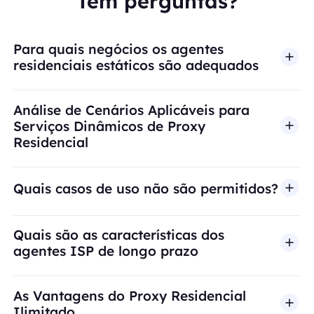
Tem perguntas?
Para quais negócios os agentes
residenciais estáticos são adequados
Análise de Cenários Aplicáveis para
Serviços Dinâmicos de Proxy
Residencial
Quais casos de uso não são permitidos?
A BestProxy não oferece suporte a fraude, spam, 
Quais são as características dos
agentes ISP de longo prazo
As Vantagens do Proxy Residencial
Ilimitado