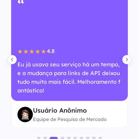
“
4.8
★★★★★
Eu já usava seu serviço há um tempo,
e a mudança para links de API deixou
tudo muito mais fácil. Melhoramento f
antástico!
Usuário Anônimo
Equipe de Pesquisa de Mercado