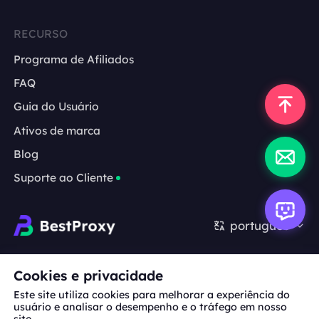
RECURSO
Programa de Afiliados
FAQ
Guia do Usuário
Ativos de marca
Blog
Suporte ao Cliente
português
Cooperação:
michael.wang@bestproxy.com
Cookies e privacidade
Este site utiliza cookies para melhorar a experiência do
usuário e analisar o desempenho e o tráfego em nosso
site.