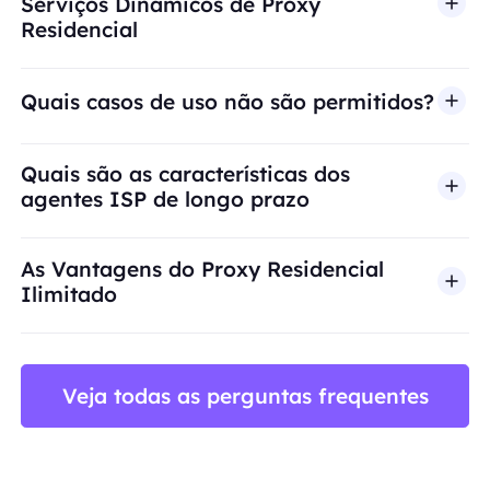
Serviços Dinâmicos de Proxy
Residencial
Quais casos de uso não são permitidos?
A BestProxy não oferece suporte a fraude, spam, 
Quais são as características dos
agentes ISP de longo prazo
As Vantagens do Proxy Residencial
Ilimitado
Veja todas as perguntas frequentes