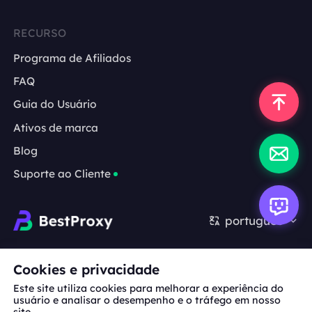
RECURSO
Programa de Afiliados
FAQ
Guia do Usuário
Ativos de marca
Blog
Suporte ao Cliente
português
Cooperação:
michael.wang@bestproxy.com
Cookies e privacidade
Este site utiliza cookies para melhorar a experiência do
usuário e analisar o desempenho e o tráfego em nosso
site.