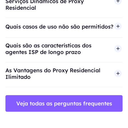
Serviços Dinâmicos de Proxy
Residencial
Quais casos de uso não são permitidos?
A BestProxy não oferece suporte a fraude, spam, 
Quais são as características dos
agentes ISP de longo prazo
As Vantagens do Proxy Residencial
Ilimitado
Veja todas as perguntas frequentes