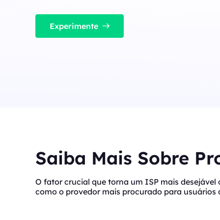
IPs de alta velocidade e baixa latência,
perfeitos para tarefas estáveis ​​de alta
Long Acting ISP 
simultaneidade.
Combina vantagens de
Experimente
para uso flexível e du
Long Acting ISP Proxies
New
Combina vantagens de datacenter e IP
residencial para uso flexível e durável.
Saiba Mais Sobre Pr
O fator crucial que torna um ISP mais desejável 
como o provedor mais procurado para usuários d