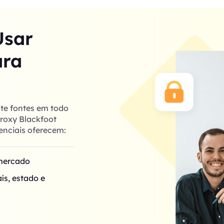
Usar
ara
te fontes em todo
proxy Blackfoot
enciais oferecem:
 mercado
ís, estado e