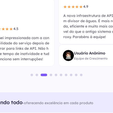
4.9
★★★★★
A nova infraestrutura de API
m divisor de águas. É mais r
da, eficiente e muito mais co
4.5
★★★★
vel do que o antigo sistema 
roxy. Parabéns à equipe!
uei impressionada com a con
bilidade do serviço depois de
rar para links de API. Não h
Usuário Anônimo
e tempo de inatividade e tud
Equipe de Crescimento
unciona sem interrupções!
undo todo
-
oferecendo excelência em cada produto