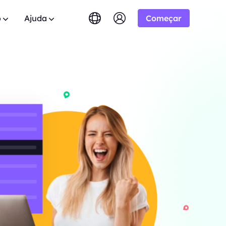
o
Ajuda
Começar
English
简体中文
português
Tiếng Việt
Google
dos
tuito
10% Ilimitado
COMEÇANDO EM
Bing
0 domínios.
das? Navegue pela lista de FAQ e
 aliança BestProxy e
Русский
Indonesia
respostas instantâneas.
-/1K resultados
ão.
DuckDuckGo
िंदी
Deutsch
Yandex
 Usuário
HOT
mpo real do
Youtube
.
os guias passo a passo para configurar e
 expandir seus negócios e
COMEÇANDO EM
eu proxy.
Amazon
lusivos
-/1K resultados
Facebook
lica
New
eo e áudio do
l
Teste Gratuito
Instagram
ara
ie controle total e automação para seus
o para boas cooperações
COMEÇANDO EM
de proxy
 ótimas ofertas.
$-/GB
m contato
Suporte
s.
o soluções premium personalizadas para
entes sobre crawlers da
ssidades?
s.