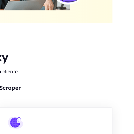
xy
cliente.
 Scraper