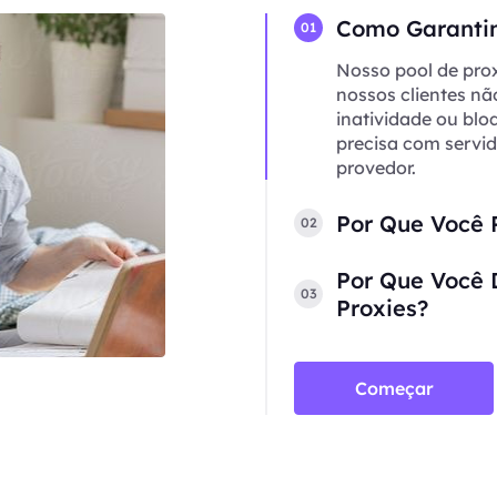
Como Garantim
01
Nosso pool de prox
nossos clientes n
inatividade ou blo
precisa com servi
provedor.
Por Que Você P
02
Por Que Você 
03
Proxies?
Começar