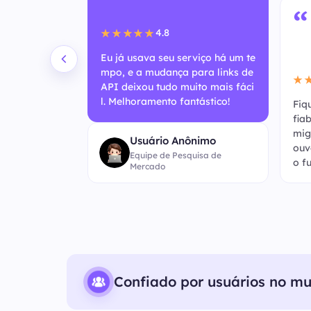
“
4.8
★★★★★
Eu já usava seu serviço há um te
mpo, e a mudança para links de
★
API deixou tudo muito mais fáci
l. Melhoramento fantástico!
o baseado e
Fiq
nte rápido! Es
fia
 do que nunc
mig
Usuário Anônimo
na atualizaçã
ouv
Equipe de Pesquisa de
o f
Mercado
Confiado por usuários no m