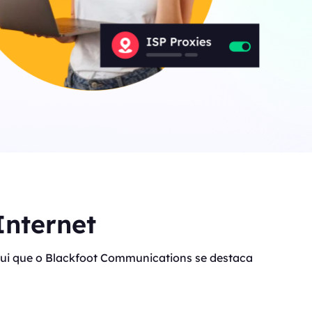
Canada
0
IPs
Germany
0
IPs
Japan
0
IPs
+200Mais
>Todos os locais
Internet
 aqui que o Blackfoot Communications se destaca