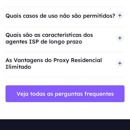
Quais casos de uso não são permitidos?
A BestProxy não oferece suporte a fraude, spam, 
Quais são as características dos
agentes ISP de longo prazo
As Vantagens do Proxy Residencial
Ilimitado
Veja todas as perguntas frequentes