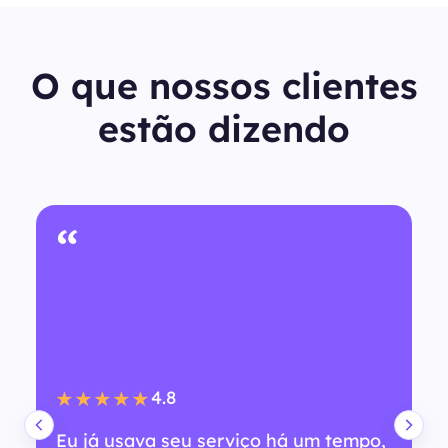
O que nossos clientes
estão dizendo
“
4.8
★★★★★
Eu já usava seu serviço há um tempo,