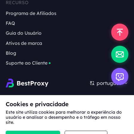
RECURSO
Programa de Afiliados
FAQ
Guia do Usuário
Ativos de marca
Blog
Suporte ao Cliente
português
Cooperação:
michael.wang@bestproxy.com
Cookies e privacidade
Este site utiliza cookies para melhorar a experiência do
usuário e analisar o desempenho e o tráfego em nosso
site.
Sobre
Ativos de
Termos de
Política de
nós
marca
Serviço
Privacidade