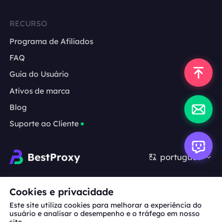
RECURSO
Programa de Afiliados
FAQ
Guia do Usuário
Ativos de marca
Blog
Suporte ao Cliente
português
Cooperação:
michael.wang@bestproxy.com
Cookies e privacidade
Este site utiliza cookies para melhorar a experiência do
usuário e analisar o desempenho e o tráfego em nosso
site.