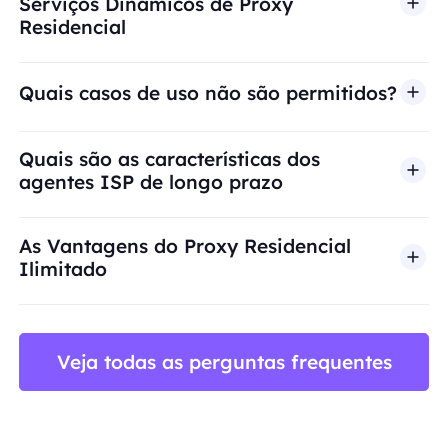
Serviços Dinâmicos de Proxy
Residencial
Quais casos de uso não são permitidos?
A BestProxy não oferece suporte a fraude, spam, 
Quais são as características dos
agentes ISP de longo prazo
As Vantagens do Proxy Residencial
Ilimitado
Veja todas as perguntas frequentes