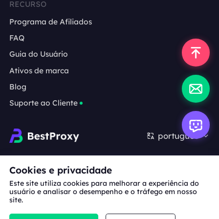
RECURSO
Programa de Afiliados
FAQ
Guia do Usuário
Ativos de marca
Blog
Suporte ao Cliente
português
Cooperação:
michael.wang@bestproxy.com
Cookies e privacidade
Este site utiliza cookies para melhorar a experiência do
usuário e analisar o desempenho e o tráfego em nosso
site.
Sobre
Ativos de
Termos de
Política de
nós
marca
Serviço
Privacidade