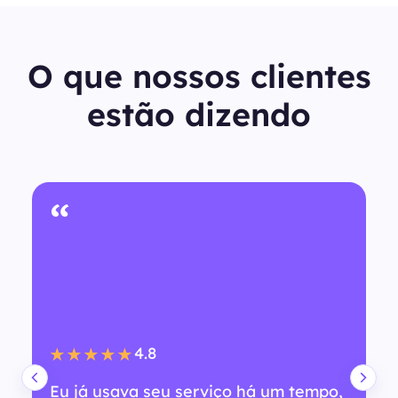
O que nossos clientes
estão dizendo
“
4.8
★★★★★
Eu já usava seu serviço há um tempo,