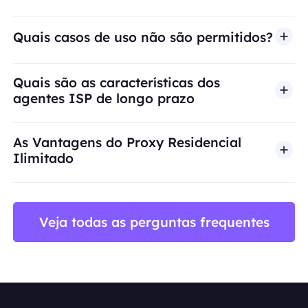
Quais casos de uso não são permitidos?
A BestProxy não oferece suporte a fraude, spam, 
Quais são as características dos
agentes ISP de longo prazo
As Vantagens do Proxy Residencial
Ilimitado
Veja todas as perguntas frequentes