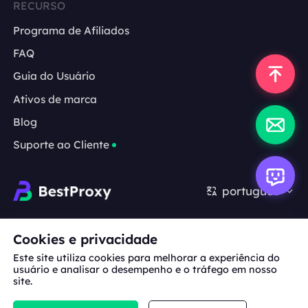
RECURSO
Programa de Afiliados
FAQ
Guia do Usuário
Ativos de marca
Blog
Suporte ao Cliente
português
Cooperação:
michael.wang@bestproxy.com
Cookies e privacidade
Este site utiliza cookies para melhorar a experiência do
usuário e analisar o desempenho e o tráfego em nosso
site.
Sobre
Ativos de
Termos de
Política de
nós
marca
Serviço
Privacidade