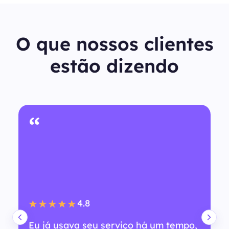
O que nossos clientes
estão dizendo
“
4.8
★★★★★
Eu já usava seu serviço há um tempo,