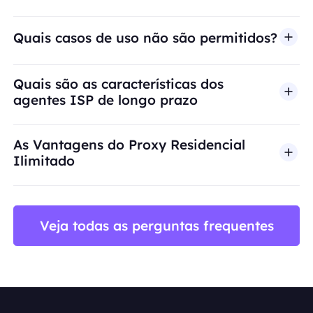
Quais casos de uso não são permitidos?
A BestProxy não oferece suporte a fraude, spam, 
Quais são as características dos
agentes ISP de longo prazo
As Vantagens do Proxy Residencial
Ilimitado
Veja todas as perguntas frequentes