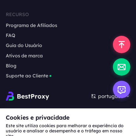
RECURSO
Programa de Afiliados
FAQ
Guia do Usuário
Ativos de marca
Blog
Suporte ao Cliente
português
Cooperação:
michael.wang@bestproxy.com
Cookies e privacidade
Este site utiliza cookies para melhorar a experiência do
usuário e analisar o desempenho e o tráfego em nosso
site.