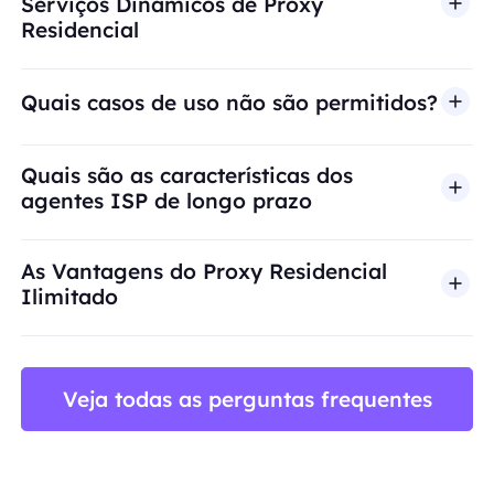
Serviços Dinâmicos de Proxy
Residencial
Quais casos de uso não são permitidos?
A BestProxy não oferece suporte a fraude, spam, 
Quais são as características dos
agentes ISP de longo prazo
As Vantagens do Proxy Residencial
Ilimitado
Veja todas as perguntas frequentes