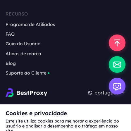
RECURSO
Programa de Afiliados
FAQ
Guia do Usuário
Ativos de marca
Blog
Suporte ao Cliente
português
Cooperação:
michael.wang@bestproxy.com
Cookies e privacidade
Este site utiliza cookies para melhorar a experiência do
usuário e analisar o desempenho e o tráfego em nosso
site.