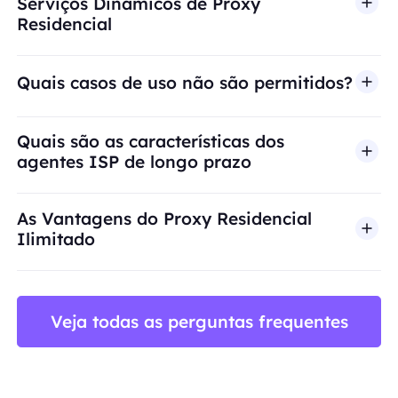
Serviços Dinâmicos de Proxy
Residencial
Quais casos de uso não são permitidos?
A BestProxy não oferece suporte a fraude, spam, 
Quais são as características dos
agentes ISP de longo prazo
As Vantagens do Proxy Residencial
Ilimitado
Veja todas as perguntas frequentes