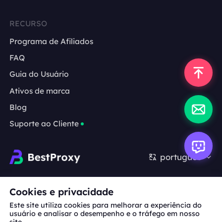
RECURSO
Programa de Afiliados
FAQ
Guia do Usuário
Ativos de marca
Blog
Suporte ao Cliente
português
Cooperação:
michael.wang@bestproxy.com
Cookies e privacidade
Este site utiliza cookies para melhorar a experiência do
usuário e analisar o desempenho e o tráfego em nosso
site.