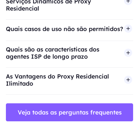
Serviços Dinâmicos de Proxy
Residencial
Quais casos de uso não são permitidos?
A BestProxy não oferece suporte a fraude, spam, 
Quais são as características dos
agentes ISP de longo prazo
As Vantagens do Proxy Residencial
Ilimitado
Veja todas as perguntas frequentes