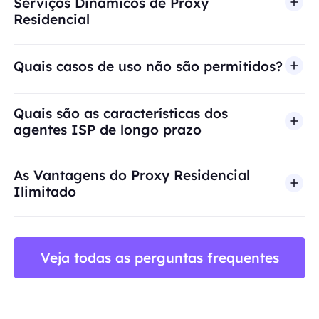
Serviços Dinâmicos de Proxy
Residencial
Quais casos de uso não são permitidos?
A BestProxy não oferece suporte a fraude, spam, 
Quais são as características dos
agentes ISP de longo prazo
As Vantagens do Proxy Residencial
Ilimitado
Veja todas as perguntas frequentes