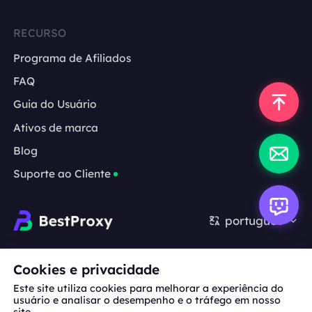
RECURSO
Programa de Afiliados
FAQ
Guia do Usuário
Ativos de marca
Blog
Suporte ao Cliente
português
Cooperação:
michael.wang@bestproxy.com
Cookies e privacidade
Este site utiliza cookies para melhorar a experiência do
usuário e analisar o desempenho e o tráfego em nosso
site.