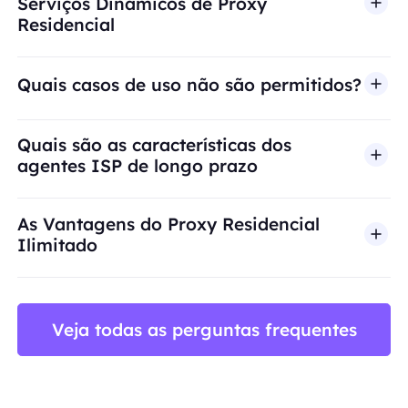
Serviços Dinâmicos de Proxy
Residencial
Quais casos de uso não são permitidos?
A BestProxy não oferece suporte a fraude, spam, 
Quais são as características dos
agentes ISP de longo prazo
As Vantagens do Proxy Residencial
Ilimitado
Veja todas as perguntas frequentes