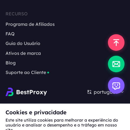
RECURSO
Programa de Afiliados
FAQ
Guia do Usuário
Ativos de marca
Blog
Suporte ao Cliente
português
Cooperação:
michael.wang@bestproxy.com
Cookies e privacidade
Este site utiliza cookies para melhorar a experiência do
usuário e analisar o desempenho e o tráfego em nosso
site.