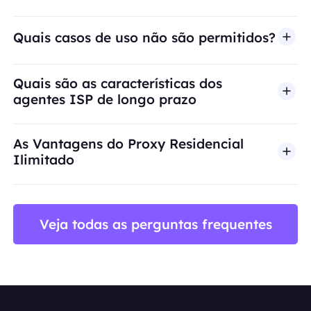
Quais casos de uso não são permitidos?
A BestProxy não oferece suporte a fraude, spam, 
Quais são as características dos
agentes ISP de longo prazo
As Vantagens do Proxy Residencial
Ilimitado
Veja todas as perguntas frequentes