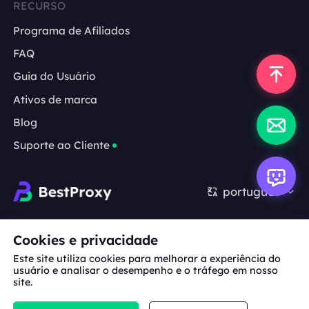
RECURSO
Programa de Afiliados
FAQ
Guia do Usuário
Ativos de marca
Blog
Suporte ao Cliente
português
Cooperação:
michael.wang@bestproxy.com
Cookies e privacidade
Este site utiliza cookies para melhorar a experiência do
usuário e analisar o desempenho e o tráfego em nosso
site.
Sobre
Ativos de
Termos de
Política de
nós
marca
Serviço
Privacidade