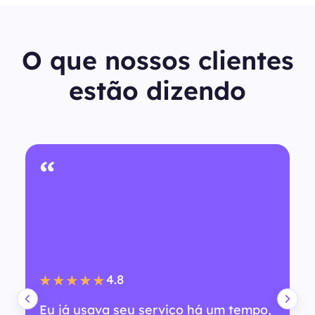
O que nossos clientes
estão dizendo
“
4.8
★★★★★
Eu já usava seu serviço há um tempo,