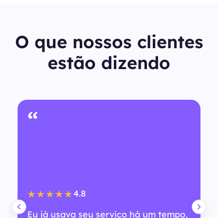
O que nossos clientes
estão dizendo
“
4.8
★★★★★
Eu já usava seu serviço há um tempo,