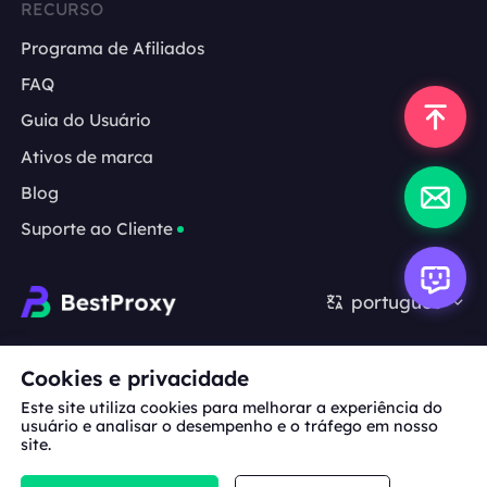
RECURSO
Programa de Afiliados
FAQ
Guia do Usuário
Ativos de marca
Blog
Suporte ao Cliente
português
Cooperação:
michael.wang@bestproxy.com
Cookies e privacidade
Este site utiliza cookies para melhorar a experiência do
usuário e analisar o desempenho e o tráfego em nosso
site.
Sobre
Ativos de
Termos de
Política de
nós
marca
Serviço
Privacidade