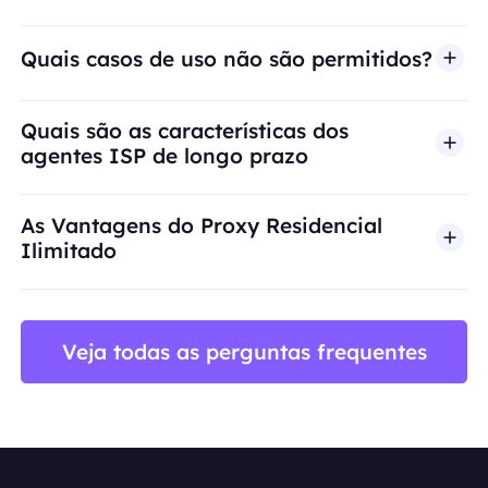
Quais casos de uso não são permitidos?
A BestProxy não oferece suporte a fraude, spam, 
Quais são as características dos
agentes ISP de longo prazo
As Vantagens do Proxy Residencial
Ilimitado
Veja todas as perguntas frequentes