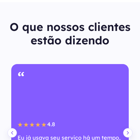
O que nossos clientes
estão dizendo
“
4.8
★★★★★
Eu já usava seu serviço há um tempo,