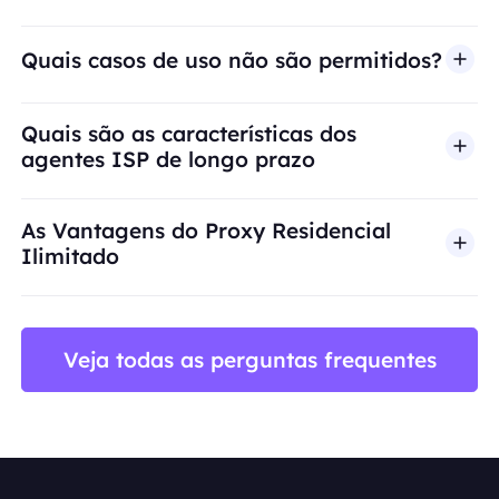
Quais casos de uso não são permitidos?
A BestProxy não oferece suporte a fraude, spam, 
Quais são as características dos
agentes ISP de longo prazo
As Vantagens do Proxy Residencial
Ilimitado
Veja todas as perguntas frequentes