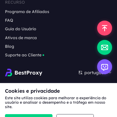
RECURSO
Programa de Afiliados
FAQ
Guia do Usuário
Ativos de marca
Blog
Suporte ao Cliente
português
Cooperação:
michael.wang@bestproxy.com
Cookies e privacidade
Este site utiliza cookies para melhorar a experiência do
usuário e analisar o desempenho e o tráfego em nosso
site.
Sobre
Ativos de
Termos de
Política de
nós
marca
Serviço
Privacidade