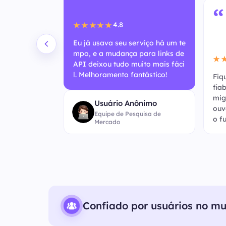
“
4.8
★★★★★
Eu já usava seu serviço há um te
mpo, e a mudança para links de
★
API deixou tudo muito mais fáci
l. Melhoramento fantástico!
o baseado e
Fiq
nte rápido! Es
fia
 do que nunc
mig
Usuário Anônimo
na atualizaçã
ouv
Equipe de Pesquisa de
o f
Mercado
Confiado por usuários no m