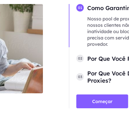
Como Garantim
01
Nosso pool de prox
nossos clientes n
inatividade ou blo
precisa com servi
provedor.
Por Que Você P
02
Por Que Você 
03
Proxies?
Começar