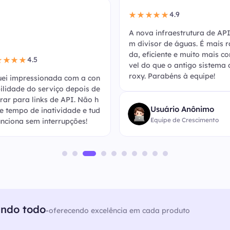
4.9
★★★★★
A nova infraestrutura de API
m divisor de águas. É mais r
da, eficiente e muito mais co
4.5
★★★★
vel do que o antigo sistema 
roxy. Parabéns à equipe!
uei impressionada com a con
bilidade do serviço depois de
rar para links de API. Não h
Usuário Anônimo
e tempo de inatividade e tud
Equipe de Crescimento
unciona sem interrupções!
undo todo
-
oferecendo excelência em cada produto