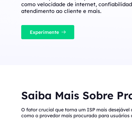
IPs de alta velocidade e baixa latência,
como velocidade de internet, confiabilidad
perfeitos para tarefas estáveis ​​de alta
Long Acting ISP 
simultaneidade.
atendimento ao cliente e mais.
Combina vantagens de
para uso flexível e du
Long Acting ISP Proxies
New
Combina vantagens de datacenter e IP
Experimente
residencial para uso flexível e durável.
Saiba Mais Sobre Pr
O fator crucial que torna um ISP mais desejável 
como o provedor mais procurado para usuários d