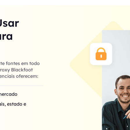
Usar
ara
te fontes em todo
proxy Blackfoot
enciais oferecem:
 mercado
ís, estado e