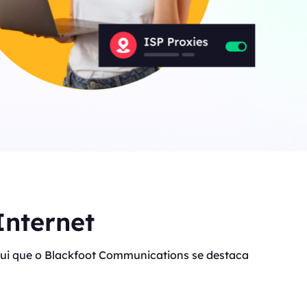
Canada
0
IPs
Germany
0
IPs
Japan
0
IPs
+200Mais
>Todos os locais
Internet
 aqui que o Blackfoot Communications se destaca