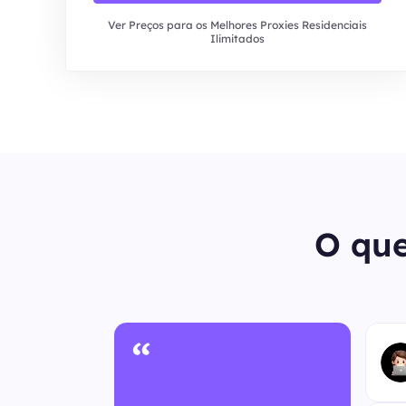
Ver Preços para os Melhores Proxies Residenciais
Ilimitados
O que
“
ônimo
uto