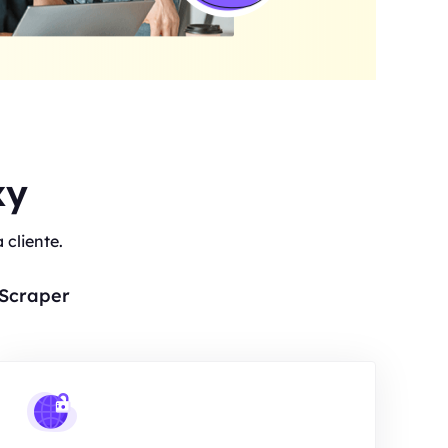
xy
cliente.
 Scraper