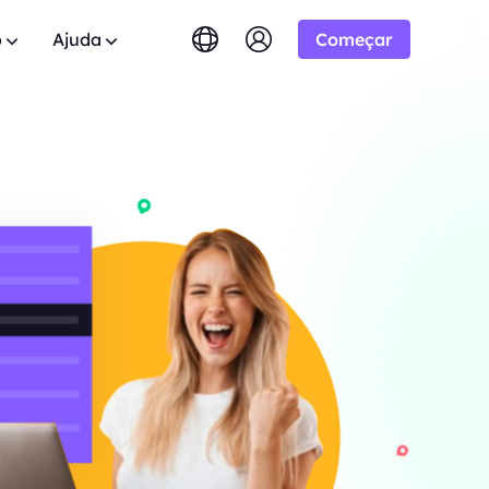
o
Ajuda
Começar
English
简体中文
português
Tiếng Việt
Google
dos
tuito
10% Ilimitado
COMEÇANDO EM
Bing
0 domínios.
das? Navegue pela lista de FAQ e
 aliança BestProxy e
Русский
Indonesia
respostas instantâneas.
-/1K resultados
ão.
DuckDuckGo
िंदी
Deutsch
Yandex
 Usuário
HOT
mpo real do
Youtube
.
os guias passo a passo para configurar e
 expandir seus negócios e
COMEÇANDO EM
eu proxy.
Amazon
lusivos
-/1K resultados
Facebook
lica
New
eo e áudio do
l
Teste Gratuito
Instagram
ara
ie controle total e automação para seus
o para boas cooperações
COMEÇANDO EM
de proxy
 ótimas ofertas.
$-/GB
m contato
Suporte
s.
o soluções premium personalizadas para
entes sobre crawlers da
ssidades?
s.